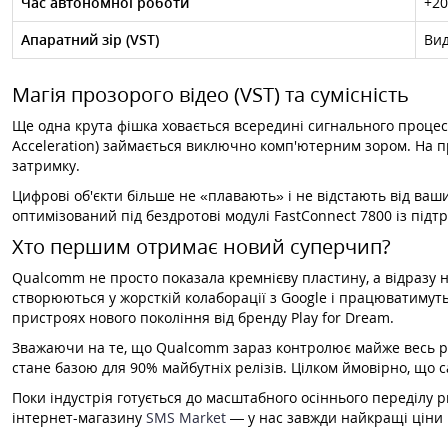
Час автономної роботи
+20
Апаратний зір (VST)
Вид
Магія прозорого відео (VST) та сумісність
Ще одна крута фішка ховається всередині сигнального процес
Acceleration) займається виключно комп'ютерним зором. На пр
затримку.
Цифрові об'єкти більше не «плавають» і не відстають від ваш
оптимізований під бездротові модулі FastConnect 7800 із підтр
Хто першим отримає новий суперчип?
Qualcomm не просто показала кремнієву пластину, а відразу
створюються у жорсткій колаборації з Google і працюватимуть 
пристроях нового покоління від бренду Play for Dream.
Зважаючи на те, що Qualcomm зараз контролює майже весь ринок
стане базою для 90% майбутніх релізів. Цілком ймовірно, що 
Поки індустрія готується до масштабного осіннього переділу р
інтернет-магазину
SMS Market
— у нас завжди найкращі ціни н