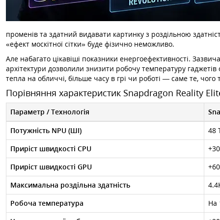
променів та здатний видавати картинку з роздільною здатні
«ефект москітної сітки» буде фізично неможливо.
Але набагато цікавіші показники енергоефективності. Зазвич
архітектури дозволили знизити робочу температуру гаджетів
тепла на обличчі, більше часу в грі чи роботі — саме те, чого
Порівняння характеристик Snapdragon Reality Eli
Параметр / Технологія
Sna
Потужність NPU (ШІ)
48 
Приріст швидкості CPU
+30
Приріст швидкості GPU
+60
Максимальна роздільна здатність
4.4
Робоча температура
На 