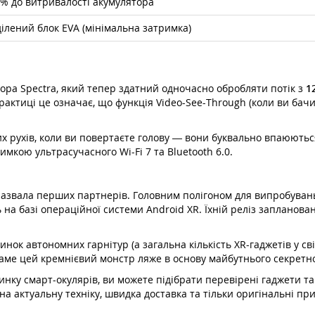
% до витривалості акумулятора
ілений блок EVA (мінімальна затримка)
ора Spectra, який тепер здатний одночасно обробляти потік з
1
актиці це означає, що функція Video-See-Through (коли ви бач
их рухів, коли ви повертаєте голову — вони буквально впаюютьс
имкою ультрасучасного Wi-Fi 7 та Bluetooth 6.0.
 назвала перших партнерів. Головним полігоном для випробуван
на базі операційної системи Android XR. Їхній реліз запланован
 автономних гарнітур (а загальна кількість XR-гаджетів у світі
саме цей кремнієвий монстр ляже в основу майбутнього секретн
инку смарт-окулярів, ви можете підібрати перевірені гаджети та
а актуальну техніку, швидка доставка та тільки оригінальні при