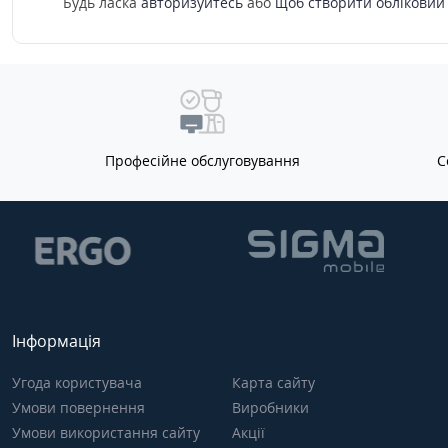
Будь ласка
авторизуйтесь
або
щоб створити обліковий
швидку та плавну роботу
орієнтований на тих,
системи, застосунків і ігор.
активно користуєтьс
Смартфон легко
додатками, соціальн
справляється з
мережами, камерою,
багатозадачністю, не
мультимедіа та цінує
втрачаючи швидкодії навіть
стабільну роботу без
при високому навантаженні.
компромісів. Завдяки
Обсяг оперативної пам’яті 8
збалансованим
Професійне обслуговування
С
ГБ у поєднанні з внутрішнім
характеристикам Xia
накопичувачем на 256 ГБ
Redmi Note 15 Pro Pl
дозволяє зберігати велику
стає надійним поміч
кількість фотографій, відео,
роботі, навчанні, роз
музики, додатків і робочих
спілкуванні.Стриман
файлів. Такий запас пам’яті
дизайн і продумана
забезпечує комфортне
ергономікаКорпус Xi
використання пристрою без
Redmi Note 15 Pro Pl
необхідності постійного
виконаний у класич
Інформація
очищення сховища.Великий
чорному кольорі Mid
яскравий дисплей із високою
Black, який виглядає
Угода користувача
Карта сайту
роздільною здатністю
елегантно, лаконічно
Умови повернення
Виробники
забезпечує чітке та
завжди актуально. Т
насичене зображення,
відтінок не виходить
Умови використання сайту
Акції