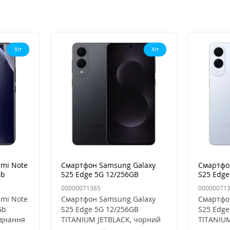
Хіт
Хіт
mi Note
Смартфон Samsung Galaxy
Смартфо
Gb
S25 Edge 5G 12/256GB
S25 Edge
ий
TITANIUM JETBLACK, чорний
TITANIUM
00000071365
00000071
mi Note
Смартфон Samsung Galaxy
Смартфо
Gb
S25 Edge 5G 12/256GB
S25 Edge
єднання
TITANIUM JETBLACK, чорний
TITANIUM
— преміум-смартфон з
флагман 