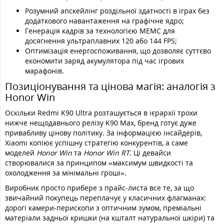
Розумний апскейлінг роздільної здатності в іграх без
додаткового навантаження на графічне ядро;
Генерація кадрів за технологією MEMC для
досягнення ультраплавних 120 або 144 FPS;
Оптимізація енергоспоживання, що дозволяє суттєво
економити заряд акумулятора під час ігрових
марафонів.
Позиціонування та цінова магія: аналогія з
Honor Win
Оскільки Redmi K90 Ultra розташується в ієрархії трохи
нижче нещодавнього релізу K90 Max, бренд готує дуже
привабливу цінову політику. За інформацією інсайдерів,
Xiaomi копіює успішну стратегію конкурентів, а саме
моделей
Honor Win
та
Honor Win RT
. Ці девайси
створювалися за принципом «максимум швидкості та
охолодження за мінімальні гроші».
Виробник просто прибере з прайс-листа все те, за що
звичайний покупець переплачує у класичних флагманах:
дорогі камери-перископи з оптичним зумом, преміальні
матеріали задньої кришки (на кшталт натуральної шкіри) та