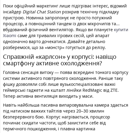
Поки офіційний маркетинг лише підігріває інтерес, відомий
інсайдер
Digital Chat Station
розкрив технічну підкладку
пристрою. Новинка запропонує не просто потужний
процесор, а повноцінний тандем із двох мікрочипів та...
вбудований фізичний вентилятор. Якщо ви плануєте
купити
Xiaomi
саме для тривалих ігрових сесій, цей апарат
однозначно варто дочекатися. Давайте детально
розберемося, що за «монстр» готується до релізу.
Справжній «карлсон» у корпусі: навіщо
смартфону активне охолодження?
Головна сенсація витоку — поява всередині тонкого корпусу
системи активного повітряного охолодження. Раніше таку
фішку дозволяли собі лише вузькоспеціалізовані важкі
геймерські гаджети на кшталт лінійки RedMagic від ZTE.
Тепер активна вентиляція виходить у маси.
Навіть найбільша пасивна випаровувальна камера здається
під натиском важких тайтлів через 20–30 хвилин
безперервного бою. Корпус нагрівається, процесор
починає скидати частоти, щоб захистити себе від
термічного пошкодження, і плавна картинка