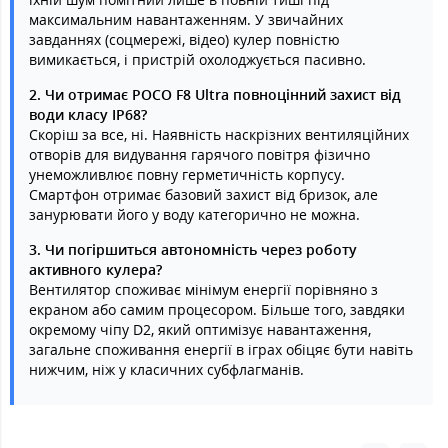
максимальним навантаженням. У звичайних
завданнях (соцмережі, відео) кулер повністю
вимикається, і пристрій охолоджується пасивно.
2. Чи отримає POCO F8 Ultra повноцінний захист від
води класу IP68?
Скоріш за все, ні. Наявність наскрізних вентиляційних
отворів для видування гарячого повітря фізично
унеможливлює повну герметичність корпусу.
Смартфон отримає базовий захист від бризок, але
занурювати його у воду категорично не можна.
3. Чи погіршиться автономність через роботу
активного кулера?
Вентилятор споживає мінімум енергії порівняно з
екраном або самим процесором. Більше того, завдяки
окремому чіпу D2, який оптимізує навантаження,
загальне споживання енергії в іграх обіцяє бути навіть
нижчим, ніж у класичних субфлагманів.