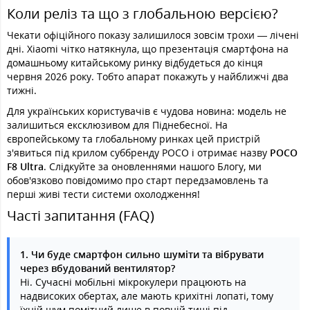
Коли реліз та що з глобальною версією?
Чекати офіційного показу залишилося зовсім трохи — лічені
дні. Xiaomi чітко натякнула, що презентація смартфона на
домашньому китайському ринку відбудеться до кінця
червня 2026 року. Тобто апарат покажуть у найближчі два
тижні.
Для українських користувачів є чудова новина: модель не
залишиться ексклюзивом для Піднебесної. На
європейському та глобальному ринках цей пристрій
з'явиться під крилом суббренду POCO і отримає назву
POCO
F8 Ultra
. Слідкуйте за оновленнями нашого Блогу, ми
обов'язково повідомимо про старт передзамовлень та
перші живі тести системи охолодження!
Часті запитання (FAQ)
1. Чи буде смартфон сильно шуміти та вібрувати
через вбудований вентилятор?
Ні. Сучасні мобільні мікрокулери працюють на
надвисоких обертах, але мають крихітні лопаті, тому
їхній шум помітний лише в повній тиші під