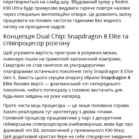
перетворюється на слайд-шоу. Вбудований кулер у Redmi
K90 Ultra буде примусово видувати гаряче повітря назовні
через спеціальні вентиляційні отвори. Це дозволить залізу
працювати на пікових частотах годинами без жодного
натяку на просідання кадрів.
Концепція Dual Chip: Snapdragon 8 Elite та
співпроцесор розгону
Щоб утримати вартість пристрою в розумних межах,
інженери пішли на грамотний залізничний компроміс.
Смартфон не став ганятися за ультрадорогими
платформами останнього покоління типу Snapdragon 8 Elite
Gen 5. Замість цього серцем апарату обрали
Snapdragon 8
Elite
базової версії — флагманський чіп попереднього
покоління, чийого потенціалу з головою вистачить для
будь-яких завдань на роки наперед.
Проте чиста міць процесора — це лише половина справи.
Xiaomi реалізувала тут архітектуру з двома чіпами.
Головний процесор працюватиме у парі з дискретним
геймерським співпроцесором (найімовірніше, мова йде про
фірмовий чіп
D2
, запозичений у преміального K90 Max).
Цей додатковий кристал бере на себе специфічні завдання: