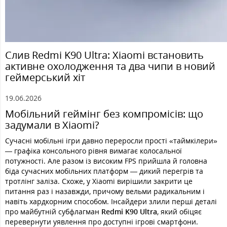
Слив Redmi K90 Ultra: Xiaomi встановить
активне охолодження та два чипи в новий
геймерський хіт
19.06.2026
Мобільний геймінг без компромісів: що
задумали в Xiaomi?
Сучасні мобільні ігри давно переросли прості «таймкілери»
— графіка консольного рівня вимагає колосальної
потужності. Але разом із високим FPS прийшла й головна
біда сучасних мобільних платформ — дикий перегрів та
тротлінг заліза. Схоже, у Xiaomi вирішили закрити це
питання раз і назавжди, причому вельми радикальним і
навіть хардкорним способом. Інсайдери злили перші деталі
про майбутній субфлагман
Redmi K90 Ultra
, який обіцяє
перевернути уявлення про доступні ігрові смартфони.