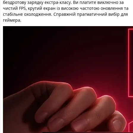
бездротову зарядку екстра-класу. Ви платите виключно за
чистий FPS, крутий екран із високою частотою оновлення та
стабільне охолодження. Справжній прагматичний вибір для
геймера.