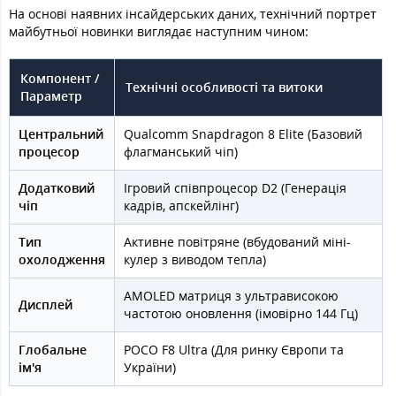
На основі наявних інсайдерських даних, технічний портрет
майбутньої новинки виглядає наступним чином:
Компонент /
Технічні особливості та витоки
Параметр
Центральний
Qualcomm Snapdragon 8 Elite (Базовий
процесор
флагманський чіп)
Додатковий
Ігровий співпроцесор D2 (Генерація
чіп
кадрів, апскейлінг)
Тип
Активне повітряне (вбудований міні-
охолодження
кулер з виводом тепла)
AMOLED матриця з ультрависокою
Дисплей
частотою оновлення (імовірно 144 Гц)
Глобальне
POCO F8 Ultra (Для ринку Європи та
ім'я
України)