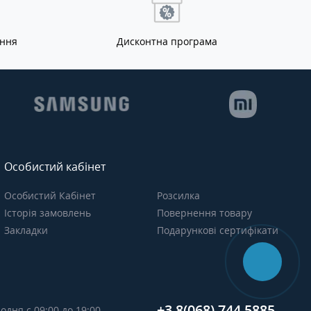
ання
Дисконтна програма
Особистий кабінет
Особистий Кабінет
Розсилка
Історія замовлень
Повернення товару
Закладки
Подарункові сертифікати
+3 8(068) 744 5885
одня с 09:00 до 19:00