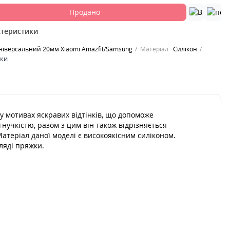
Продано
ктеристики
ніверсальний 20мм Xiaomi Amazfit/Samsung
Матеріал
Силікон
ики
 у мотивах яскравих відтінків, що допоможе
нучкістю, разом з цим він також відрізняється
атеріал даної моделі є високоякісним силіконом.
ляді пряжки.