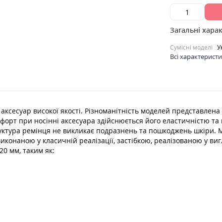
Загальні хара
Сумісні моделі
У
Всі характерист
й аксесуар високої якості. Різноманітність моделей представлена
форт при носінні аксесуара здійснюється його еластичністю та г
уктура ремінця не викликає подразнень та пошкоджень шкіри. М
иконаною у класичній реалізації, застібкою, реалізованою у виг
0 мм, таким як: