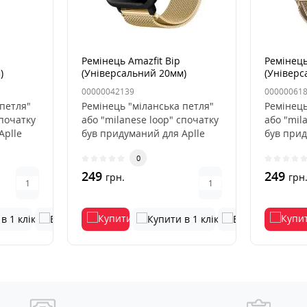
Ремінець Amazfit Bip
Ремінець
)
(Універсальний 20мм)
(Універс
жевий
Міланська петля Золотий
Міланськ
00000042139
00000061
(Retro Go
 петля"
Ремінець "міланська петля"
Ремінець
спочатку
або "milanese loop" спочатку
або "mil
Aplle
був придуманий для Aplle
був прид
Watch і став справж..
Watch і 
0
249
249
грн.
грн