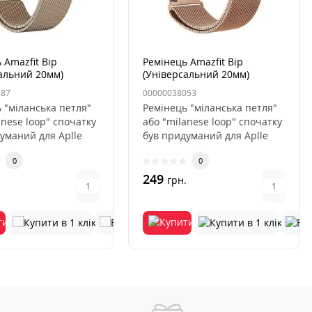
 Amazfit Bip
Ремінець Amazfit Bip
альний 20мм)
(Універсальний 20мм)
а петля Золотий
Міланська петля Рожеве
887
00000038053
ld)
Золото
 "міланська петля"
Ремінець "міланська петля"
anese loop" спочатку
або "milanese loop" спочатку
уманий для Aplle
був придуманий для Aplle
став справж..
Watch і став справж..
0
0
249
.
грн.