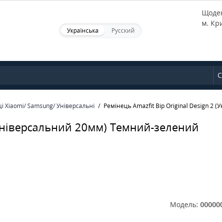
Щоден
м. Кр
Українська
Русский
С
і Xiaomi/ Samsung/ Універсальні
Ремінець Amazfit Bip Original Design 2
 (Універсальний 20мм) Темний-зелений
Модель:
00000