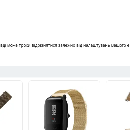
равді може трохи відрізнятися залежно від налаштувань Вашого е