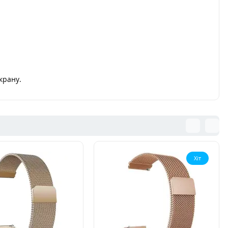
крану.
Хіт