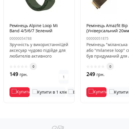
Ремінець Alpine Loop Mi
Ремінець Amazfit Bip
Band 4/5/6/7 Зелений
(Універсальний 20мм
Міланська петля Бе
00000054788
00000051875
Зручність у використанніЦей
Ремінець "міланська
аксесуар чудово підійде для
або "milanese loop" 
любителів активного
був придуманий для 
відпочинку. Високоякісні..
Watch і став справж..
0
0
149
249
грн.
грн.