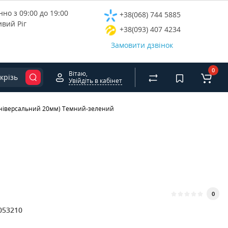
но з 09:00 до 19:00
+38(068) 744 5885
ивий Ріг
+38(093) 407 4234
Замовити дзвінок
0
Вітаю,
крізь
Увійдіть в кабінет
 (Універсальний 20мм) Темний-зелений
0
053210