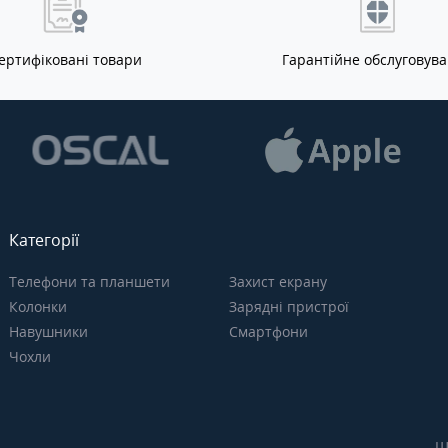
ертифіковані товари
Гарантійне обслуговув
Категорії
Телефони та планшети
Захист екрану
Колонки
Зарядні пристрої
Навушники
Смартфони
Чохли
Щ