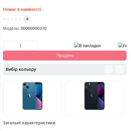
Немає в наявності
0
Модель:
00000060370
Продано
Вибір кольору
17399
16249
1
грн.
грн.
Загальні характеристики