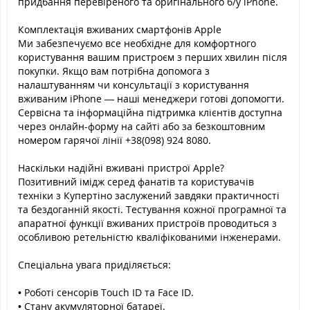
придбання перевіреного та оригінального б/у iPhone.
Комплектація вживаних смартфонів Apple
Ми забезпечуємо все необхідне для комфортного
користування вашим пристроєм з перших хвилин після
покупки. Якщо вам потрібна допомога з
налаштуванням чи консультації з користування
вживаним iPhone — наші менеджери готові допомогти.
Сервісна та інформаційна підтримка клієнтів доступна
через онлайн-форму на сайті або за безкоштовним
номером гарячої лінії +38(098) 924 8080.
Наскільки надійні вживані пристрої Apple?
Позитивний імідж серед фанатів та користувачів
техніки з Купертіно заслужений завдяки практичності
та бездоганній якості. Тестування кожної програмної та
апаратної функції вживаних пристроїв проводиться з
особливою ретельністю кваліфікованими інженерами.
Спеціальна увага приділяється:
• Роботі сенсорів Touch ID та Face ID.
• Стану акумуляторної батареї.