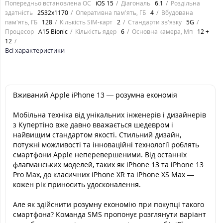
Попередньо встановлена ОС
iOS 15
Діагональ
6.1
Роздільна
здатність
2532x1170
Оперативна пам'ять, ГБ
4
Вбудована
пам'ять, ГБ
128
Кількість SIM-карт
2
Стандарти зв'язку
5G
Процесор
A15 Bionic
Кількість ядер
6
Основна камера, Мп
12 +
12
Всі характеристики
Вживаний Apple iPhone 13 — розумна економія
Мобільна техніка від унікальних інженерів і дизайнерів
з Купертіно вже давно вважається шедевром і
найвищим стандартом якості. Стильний дизайн,
потужні можливості та інноваційні технології роблять
смартфони Apple неперевершеними. Від останніх
флагманських моделей, таких як iPhone 13 та iPhone 13
Pro Max, до класичних iPhone XR та iPhone XS Max —
кожен рік приносить удосконалення.
Але як здійснити розумну економію при покупці такого
смартфона? Команда SMS пропонує розглянути варіант