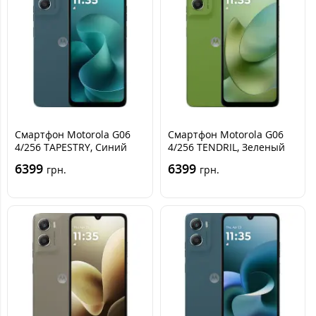
Cмартфон Motorola G06
Cмартфон Motorola G06
4/256 TAPESTRY, Синий
4/256 TENDRIL, Зеленый
6399
6399
грн.
грн.