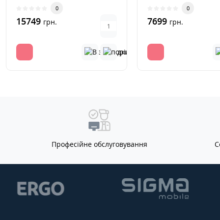
оснащений технологією
отримала оновлені т
0
0
затемнення ..
харак..
15749
7699
грн.
грн.
Професійне обслуговування
С