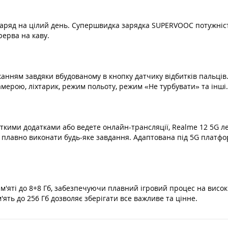
заряд на цілий день. Супершвидка зарядка SUPERVOOC потужніст
рерва на каву.
нням завдяки вбудованому в кнопку датчику відбитків пальців.
мерою, ліхтарик, режим польоту, режим «Не турбувати» та інші.
істкими додатками або ведете онлайн-трансляції, Realme 12 5G л
 і плавно виконати будь-яке завдання. Адаптована під 5G платф
ам'яті до 8+8 Гб, забезпечуючи плавний ігровий процес на вис
ять до 256 Гб дозволяє зберігати все важливе та цінне.