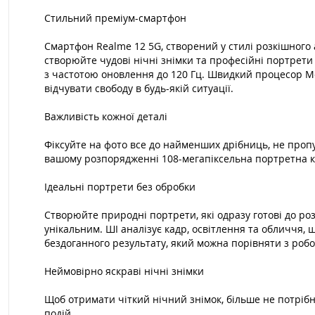
Стильний преміум-смартфон
Смартфон Realme 12 5G, створений у стилі розкішного 
створюйте чудові нічні знімки та професійні портрет
з частотою оновлення до 120 Гц. Швидкий процесор Me
відчувати свободу в будь-якій ситуації.
Важливість кожної деталі
Фіксуйте на фото все до найменших дрібниць, не проп
вашому розпорядженні 108-мегапіксельна портретна ка
Ідеальні портрети без обробки
Створюйте природні портрети, які одразу готові до р
унікальним. ШІ аналізує кадр, освітлення та обличчя, 
бездоганного результату, який можна порівняти з роб
Неймовірно яскраві нічні знімки
Щоб отримати чіткий нічний знімок, більше не потріб
подій.