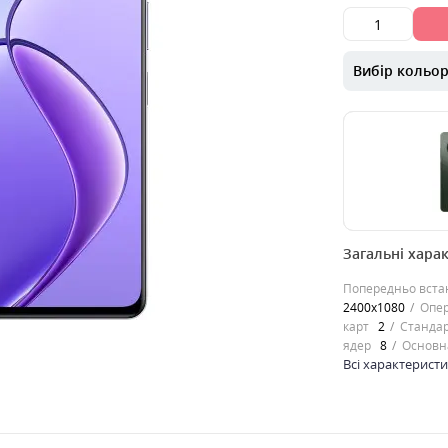
Вибір кольо
00000061430
Загальні хара
Стильний прем
смартфонСмарт
Попередньо вста
створений у ст
2400х1080
Опер
аксесуара, нео
карт
2
Стандар
0
ядер
8
Основн
8999
грн.
Всі характерист
Продано