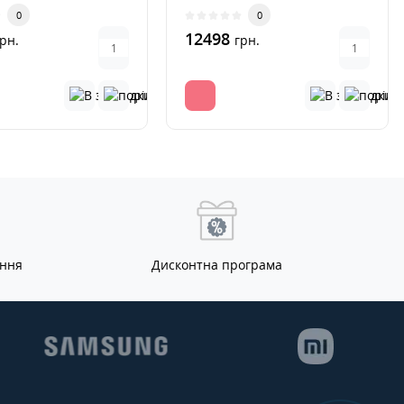
ні. Переглядайте ве..
Переглядайте весь свій улю..
0
0
12498
рн.
грн.
ання
Дисконтна програма