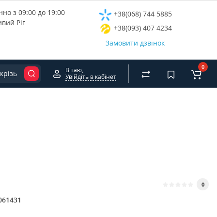
но з 09:00 до 19:00
+38(068) 744 5885
ивий Ріг
+38(093) 407 4234
Замовити дзвінок
0
Вітаю,
крізь
Увійдіть в кабінет
0
061431