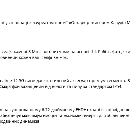
ні у співпраці з лауреатом премії «Оскар» режисером Клаудіо Мі
селфі-камері 8 Мп з алгоритмами на основі ШІ. Робіть фото, як
повнений кожен ваш селфі-знімок.
alme 12 5G виглядає як стильний аксесуар преміум сегмента. Ви
Смартфон захищений від вологи та пилу за стандартом IP54.
я на суперплавному 6.72-дюймовому FHD+ екрані із співвідноше
 забезпечує максимум емоцій та економію енергії для збільшен
одвійних динаміків.