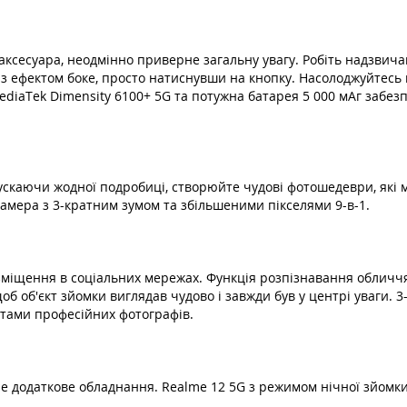
аксесуара, неодмінно приверне загальну увагу. Робіть надзвичай
и з ефектом боке, просто натиснувши на кнопку. Насолоджуйтес
diaTek Dimensity 6100+ 5G та потужна батарея 5 000 мАг забез
ускаючи жодної подробиці, створюйте чудові фотошедеври, які
мера з 3-кратним зумом та збільшеними пікселями 9-в-1.
озміщення в соціальних мережах. Функція розпізнавання обличчя
щоб об'єкт зйомки виглядав чудово і завжди був у центрі уваги. 
отами професійних фотографів.
не додаткове обладнання. Realme 12 5G з режимом нічної зйомк