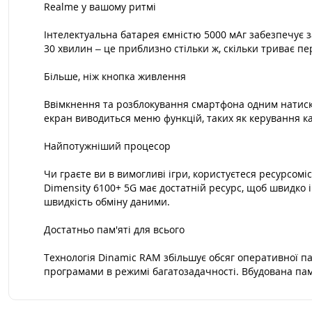
Realme у вашому ритмі
Інтелектуальна батарея ємністю 5000 мАг забезпечує 
30 хвилин – це приблизно стільки ж, скільки триває пе
Більше, ніж кнопка живлення
Ввімкнення та розблокування смартфона одним натиска
екран виводиться меню функцій, таких як керування ка
Найпотужніший процесор
Чи граєте ви в вимогливі ігри, користуєтеся ресурсом
Dimensity 6100+ 5G має достатній ресурс, щоб швидко
швидкість обміну даними.
Достатньо пам'яті для всього
Технологія Dinamic RAM збільшує обсяг оперативної п
програмами в режимі багатозадачності. Вбудована пам'