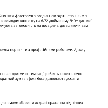
но чіткі фотографії з роздільною здатністю 108 Мп,
ь переглядом контенту на 6.72-дюймовому FHD+ дисплеї
печують автономність на весь день, дозволяючи вам
 можна порівняти з професійними роботами. Адже у
 та алгоритми оптимізації роблять кожен знімок
3-кратний зум та ефект боке дозволяють досягти
и допоможе зберегти яскраві враження від нічних