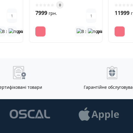
ехнічні
отримала оновлені технічні
освітлен
0
харак..
7999
11999
грн.
г
ертифіковані товари
Гарантійне обслуговув