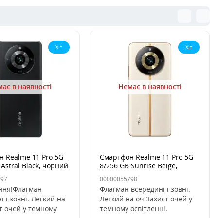
Хіт
Хіт
ає в наявності
Немає в наявності
 Realme 11 Pro 5G
Смартфон Realme 11 Pro 5G
 Astral Black, чорний
8/256 GB Sunrise Beige,
Бежевий
797
00000055798
ння!Флагман
Флагман всередині і зовні.
і і зовні. Легкий на
Легкий на очіЗахист очей у
т очей у темному
темному освітленні.