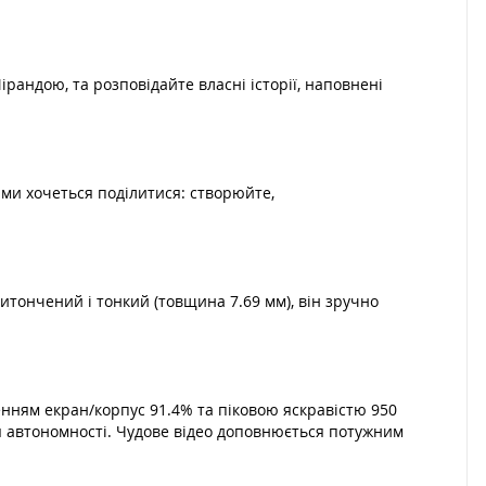
рандою, та розповідайте власні історії, наповнені
ими хочеться поділитися: створюйте,
тончений і тонкий (товщина 7.69 мм), він зручно
нням екран/корпус 91.4% та піковою яскравістю 950
ня автономності. Чудове відео доповнюється потужним