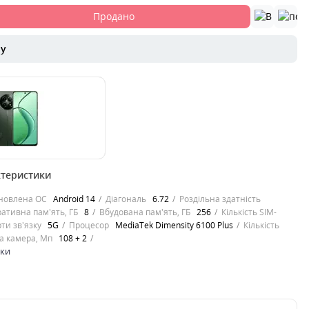
Продано
ру
ктеристики
іум-
фон Realme 12 5G,
новлена ОС
Android 14
Діагональ
6.72
Роздільна здатність
илі розкішного
ативна пам'ять, ГБ
8
Вбудована пам'ять, ГБ
256
Кількість SIM-
дмінно пр..
ти зв'язку
5G
Процесор
MediaTek Dimensity 6100 Plus
Кількість
а камера, Мп
108 + 2
ики