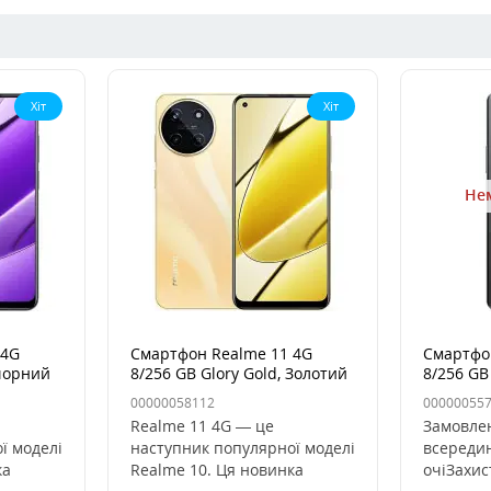
Хіт
Хіт
Нем
 4G
Смартфон Realme 11 4G
Смартфон
 чорний
8/256 GB Glory Gold, Золотий
8/256 GB
00000058112
00000055
Realme 11 4G — це
Замовле
ї моделі
наступник популярної моделі
всередин
ка
Realme 10. Ця новинка
очіЗахис