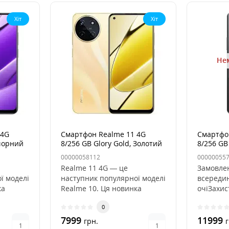
Хіт
Хіт
Нем
 4G
Смартфон Realme 11 4G
Смартфон
 чорний
8/256 GB Glory Gold, Золотий
8/256 GB
00000058112
00000055
Realme 11 4G — це
Замовле
ї моделі
наступник популярної моделі
всередин
ка
Realme 10. Ця новинка
очіЗахис
ехнічні
отримала оновлені технічні
освітлен
0
харак..
7999
11999
грн.
г