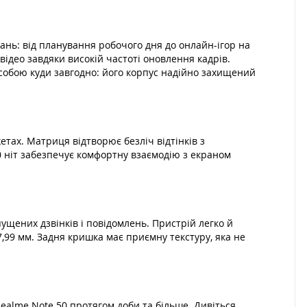
ань: від планування робочого дня до онлайн-ігор на
ідео завдяки високій частоті оновлення кадрів.
 собою куди завгодно: його корпус надійно захищений
тах. Матриця відтворює безліч відтінків з
 ніт забезпечує комфортну взаємодію з екраном
ущених дзвінків і повідомлень. Пристрій легко й
,99 мм. Задня кришка має приємну текстуру, яка не
alme Note 50 протягом доби та більше. Дивіться