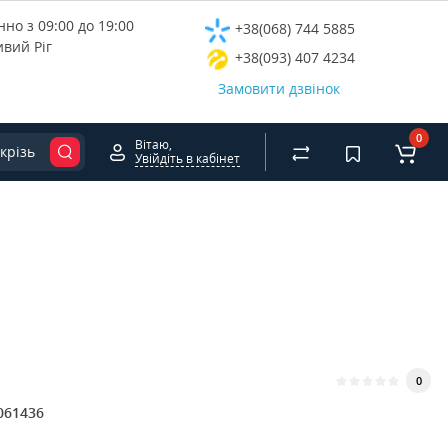
но з 09:00 до 19:00
+38(068) 744 5885
ивий Ріг
+38(093) 407 4234
Замовити дзвінок
0
Вітаю,
крізь
Увійдіть в кабінет
0
061436