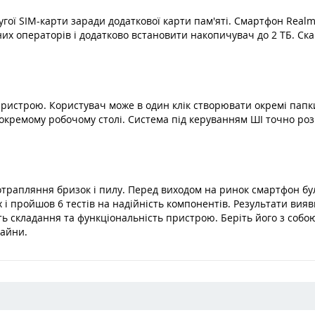
гої SIM-карти заради додаткової карти пам'яті. Смартфон Real
них операторів і додатково встановити накопичувач до 2 ТБ. Ск
строю. Користувач може в один клік створювати окремі папки 
 окремому робочому столі. Система під керуванням ШІ точно ро
отрапляння бризок і пилу. Перед виходом на ринок смартфон бу
х і пройшов 6 тестів на надійність компонентів. Результати вия
ь складання та функціональність пристрою. Беріть його з собою
лайни.