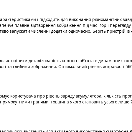
арактеристиками і підходить для виконання різноманітних завд
чує плавне відтворення зображення під час ігор і перегляду в
тєво запускати численні додатки одночасно. Беріть пристрій із
яє оцінити деталізованість кожного об'єкта в динамічних сюже
сті та глибини зображення. Оптимальний рівень яскравості 560
рмує користувача про рівень заряду акумулятора, кількість проп
 прямокутними гранями, товщина якого становить усього лише 7
аряду якої вистачить для активного використання смартфона Re