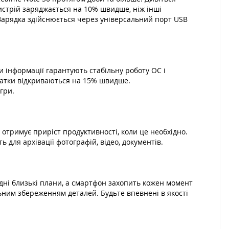
ристрій заряджається на 10% швидше, ніж інші
Зарядка здійснюється через універсальний порт USB
інформації гарантують стабільну роботу ОС і
одатки відкриваються на 15% швидше.
гри.
 отримує приріст продуктивності, коли це необхідно.
 для архівації фотографій, відео, документів.
адні близькі плани, а смартфон захопить кожен момент
ьним збереженням деталей. Будьте впевнені в якості