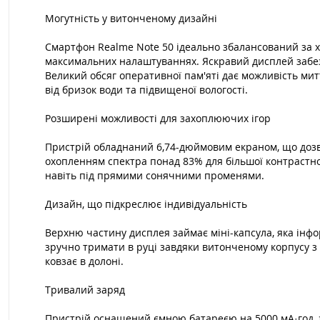
Могутність у витонченому дизайні
Смартфон Realme Note 50 ідеально збалансований за х
максимальних налаштуваннях. Яскравий дисплей забезпе
Великий обсяг оперативної пам'яті дає можливість мит
від бризок води та підвищеної вологості.
Розширені можливості для захоплюючих ігор
Пристрій обладнаний 6,74-дюймовим екраном, що дозвол
охопленням спектра понад 83% для більшої контрастно
навіть під прямими сонячними променями.
Дизайн, що підкреслює індивідуальність
Верхню частину дисплея займає міні-капсула, яка інфо
зручно тримати в руці завдяки витонченому корпусу з
ковзає в долоні.
Тривалий заряд
Пристрій оснащений ємною батареєю на 5000 мА·год, з