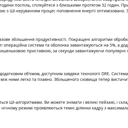
4 години поспіль, спілкуйтеся з близькими протягом 32 годин. П
ою з ШІ-керуванням процес поповнення енергії оптимізовано. 
зове збільшення продуктивності. Покращені алгоритми обробки 
еті операційна система та оболонка завантажуються на 5%, а д
кишеньковою приставкою, за секунди завантажуючи популярні і
 додатковим об'ємом, доступним завдяки технології DRE. Система
між ними легко та плавно. Збільшеного сховища тепер вистачить
ься ШІ-алгоритмами. Ви можете знімати і великі пейзажі, і скл
 У нічному режимі проявляються темні ділянки кадру з максимал