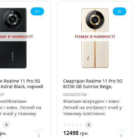
Хіт
Хіт
ає в наявності
Немає в наявності
 Realme 11 Pro 5G
Смартфон Realme 11 Pro 5G
 Astral Black, чорний
8/256 GB Sunrise Beige,
Бежевий
797
00000055798
ння!Флагман
Флагман всередині і зовні.
і і зовні. Легкий на
Легкий на очіЗахист очей у
т очей у темному
темному освітленні.
ні. Переглядайте ве..
Переглядайте весь свій улю..
0
0
12498
рн.
грн.