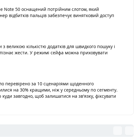
me Note 50 оснащений потрійним слотом, який
анер відбитків пальців забезпечує винятковий доступ
з великою кількістю додатків для швидкого пошуку і
зпізнає жести. У режимі сейфа можна приховувати
ло перевірено за 10 сценаріями щоденного
вилися на 30% кращими, ніж у середньому по сегменту.
 куди завгодно, щоб залишатися на зв'язку, фіксувати