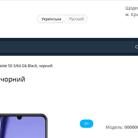
Щоден
м. Кр
Українська
Русский
С
ote 50 3/64 Gb Black, чорний
, чорний
Хіт
Модель:
00000