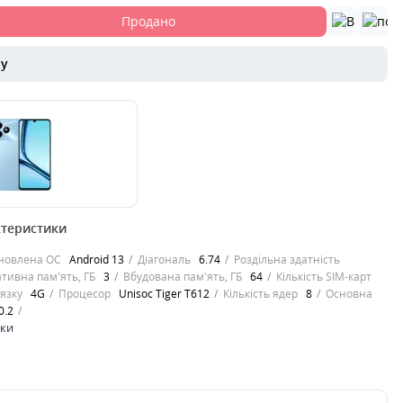
Продано
ру
ктеристики
витонченому
он Realme Note 50
новлена ОС
Android 13
Діагональ
6.74
Роздільна здатність
ансований за
тивна пам'ять, ГБ
3
Вбудована пам'ять, ГБ
64
Кількість SIM-карт
ми і..
язку
4G
Процесор
Unisoc Tiger T612
Кількість ядер
8
Основна
0.2
ики