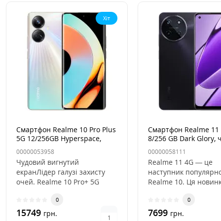
Хіт
Смартфон Realme 10 Pro Plus
Смартфон Realme 11
5G 12/256GB Hyperspace,
8/256 GB Dark Glory,
Білий
00000053958
00000058111
Чудовий вигнутий
Realme 11 4G — це
екранЛідер галузі захисту
наступник популярно
очей. Realme 10 Pro+ 5G
Realme 10. Ця новин
оснащений технологією
отримала оновлені т
0
0
затемнення ..
харак..
15749
7699
грн.
грн.