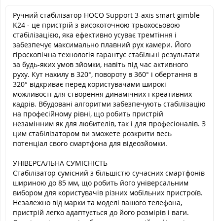
Ручний стабілізатор HOCO Support 3-axis smart gimble
K24 - це пристрій з високоточною трьохосьовою
стабілізацією, яка ефективно усуває тремтіння і
забезпечує максимально плавний рух камери. Його
гіроскопічна технологія гарантує стабільні результати
за будь-яких умов зйомки, навіть під час активного
руху. Кут нахилу в 320°, повороту в 360° і обертання в
320° відкриває перед користувачами широкі
можливості для створення динамічних і креативних
кадрів. Вбудовані алгоритми забезпечують стабілізацію
на професійному рівні, що робить пристрій
незамінним як для любителів, так і для професіоналів. З
цим стабілізатором ви зможете розкрити весь
потенціал свого смартфона для відеозйомки.
УНІВЕРСАЛЬНА СУМІСНІСТЬ
Стабілізатор сумісний з більшістю сучасних смартфонів
шириною до 85 мм, що робить його універсальним
вибором для користувачів різних мобільних пристроїв.
Незалежно від марки та моделі вашого телефона,
пристрій легко адаптується до його розмірів і ваги.