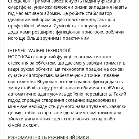
Спеціальні тримачі забезпечують надійну фіксацію
смартфона, унеможливлюючи ризик випадання навіть
під час активної зйомки. Це робить стабілізатор
ідеальним вибором як для повсякденної, так і для
професійної зйомки. Сумісність з популярними
додатками розширює функціонал пристрою, роблячи
його ще більш зручним і практичним.
ІНТЕЛЕКТУАЛЬНІ ТЕХНОЛОГІЇ
HOCO K24 оснащений функцією автоматичного
стеження за об\'єктом, що дає змогу завжди тримати в
кадрі рухомі об\'єкти. Ця технологія працює на основі
сучасних алгоритмів, забезпечуючи точне і плавне
відстеження. Вбудовані інтелектуальні функції дають
змогу стабілізатору розпізнавати обличчя та об\'єкти,
автоматично адаптуючись до їхніх переміщень. Такий
підхід спрощує створення складних відеороликів і
мінімізує необхідність ручного налаштування. Завдяки
цьому стабілізатор стане ідеальним помічником для
зйомки динамічних сцен, спортивних заходів або
сімейних свят.
РІЗНОМАНІТНІСТЬ РЕЖИМІВ ЗЙОМКИ