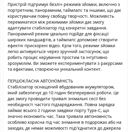
Пристрій підтримує безліч режимів зйомки, включно з
портретним, панорамним, таймлапс та іншими, що дає
користувачам повну свободу творчості. Можливість
перемикатися між режимами зйомки дає змогу
адаптувати стабілізатор під конкретні завдання.
Панорамний режим ідеально підійде для фіксації
широких ландшафтів, а таймлапс допоможе створити
ефектні прискорені відео. Крім того, режими зйомки
легко активуються через зручний застосунок, що
робить процес керування простим та інтуїтивно
зрозумілим. Ви зможете експериментувати з ракурсами
та ефектами, створюючи унікальний контент.
ПЕРШОКЛАСНА АВТОНОМНІСТЬ
Стабілізатор оснащений вбудованим акумулятором,
який забезпечує до 10 годин безперервної роботи. Це
дає змогу проводити тривалі знімальні сесії без
необхідності частого підзаряджання. Повна зарядка
займає всього 2 години завдяки порту Type-C, що
значно економить час. Така тривала автономність
особливо корисна під час знімання в подорожах або на
заходах, де немає можливості під\'єднатися до джерела