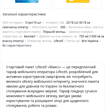
450
50
4
грн.
грн.
Загальні характеристики
SMS по Україні
5 грн/10 шт.
Інтернет, МБ
20 ГБ (x2 40 ГБ за
своєчасну оплату)
Абонплата грн/міс
300
Включена абон. плата в
вартість стартового пакету
Перший місяць
Дзвінки в мережі
оператора, хв
Безліміт
Дзвінки на інші мережі, хв
750 хв (1500 хв за
вчасну оплату)
Оператор зв'язку
Lifecell
Регіон дії
Вся Україна
Всі характеристики
Стартовий пакет Lifecell «Максі» — це передплатний
тариф мобільного оператора Lifecell, розроблений для
активних користувачів смартфонів, які потребують
великого обсягу мобільного інтернету, значного пакета
хвилин для дзвінків по Україні та безлімітного
спілкування всередині мережі. Тариф поєднує сучасні
можливості мобільного зв’язку, вигідні умови
користування та розширені опції для щоденного
спілкування, роботи та розваг.