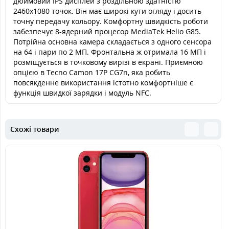
дюймовий IPS дисплей з роздільною здатністю
2460х1080 точок. Він має широкі кути огляду і досить
точну передачу кольору. Комфортну швидкість роботи
забезпечує 8-ядерний процесор MediaTek Helio G85.
Потрійна основна камера складається з одного сенсора
на 64 і пари по 2 МП. Фронтальна ж отримала 16 МП і
розміщується в точковому вирізі в екрані. Приємною
опцією в Tecno Camon 17P CG7n, яка робить
повсякденне використання істотно комфортніше є
функція швидкої зарядки і модуль NFC.
Схожі товари