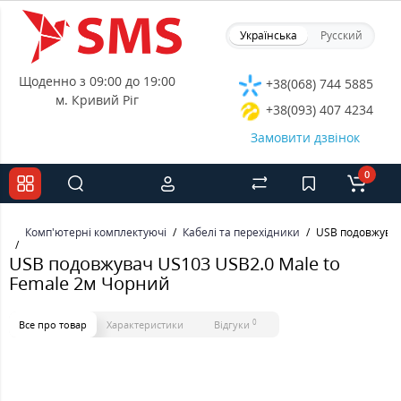
Українська
Русский
Щоденно з 09:00 до 19:00
+38(068) 744 5885
м. Кривий Ріг
+38(093) 407 4234
Замовити дзвінок
0
Комп'ютерні комплектуючі
Кабелі та перехідники
USB подовжувач
USB подовжувач US103 USB2.0 Male to
Female 2м Чорний
0
Все про товар
Характеристики
Відгуки