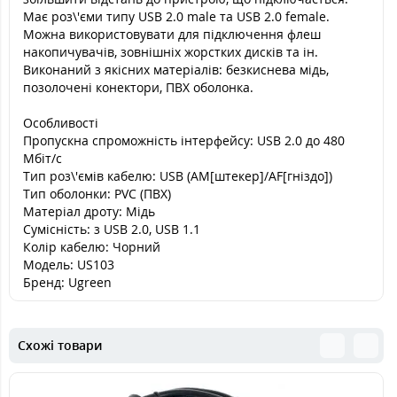
Має роз\'єми типу USB 2.0 male та USB 2.0 female.
Можна використовувати для підключення флеш
накопичувачів, зовнішніх жорстких дисків та ін.
Виконаний з якісних матеріалів: безкиснева мідь,
позолочені конектори, ПВХ оболонка.
Особливості
Пропускна спроможність інтерфейсу: USB 2.0 до 480
Мбіт/с
Тип роз\'ємів кабелю: USB (AM[штекер]/AF[гніздо])
Тип оболонки: PVC (ПВХ)
Матеріал дроту: Мідь
Сумісність: з USB 2.0, USB 1.1
Колір кабелю: Чорний
Модель: US103
Бренд: Ugreen
Схожі товари