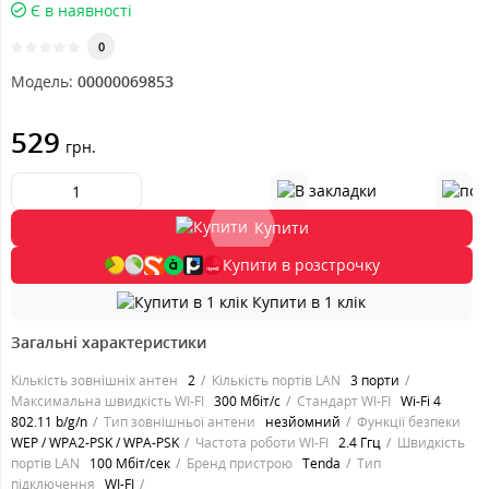
Є в наявності
0
Модель:
00000069853
529
грн.
Купити
Купити в розстрочку
Купити в 1 клік
Загальні характеристики
Кількість зовнішніх антен
2
Кількість портів LAN
3 порти
Максимальна швидкість WI-FI
300 Мбіт/с
Стандарт WI-FI
Wi-Fi 4
802.11 b/g/n
Тип зовнішньої антени
незйомний
Функції безпеки
WEP / WPA2-PSK / WPA-PSK
Частота роботи WI-FI
2.4 Ггц
Швидкість
портів LAN
100 Мбіт/сек
Бренд пристрою
Tenda
Тип
підключення
WI-FI