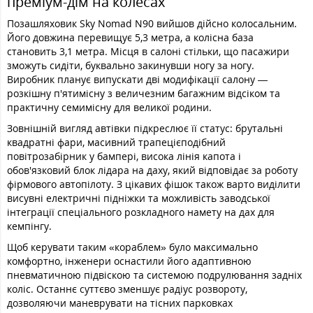
преміум-дім на колесах
Позашляховик Sky Nomad N90 вийшов дійсно колосальним.
Його довжина перевищує 5,3 метра, а колісна база
становить 3,1 метра. Місця в салоні стільки, що пасажири
зможуть сидіти, буквально закинувши ногу за ногу.
Виробник планує випускати дві модифікації салону —
розкішну п'ятимісну з величезним багажним відсіком та
практичну семимісну для великої родини.
Зовнішній вигляд автівки підкреслює її статус: брутальні
квадратні фари, масивний трапецієподібний
повітрозабірник у бампері, висока лінія капота і
обов'язковий блок лідара на даху, який відповідає за роботу
фірмового автопілоту. З цікавих фішок також варто виділити
висувні електричні підніжки та можливість заводської
інтеграції спеціального розкладного намету на дах для
кемпінгу.
Щоб керувати таким «кораблем» було максимально
комфортно, інженери оснастили його адаптивною
пневматичною підвіскою та системою подрулювання задніх
коліс. Останнє суттєво зменшує радіус розвороту,
дозволяючи маневрувати на тісних парковках