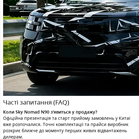
Часті запитання (FAQ)
Коли Sky Nomad N90 з'явиться у продажу?
Офіційна презентація та старт прийому замовлень у Китаї
вже розпочалися. Точні комплектації та прайси виробник
розкриє ближче до моменту перших живих відвантажень
дилерам.