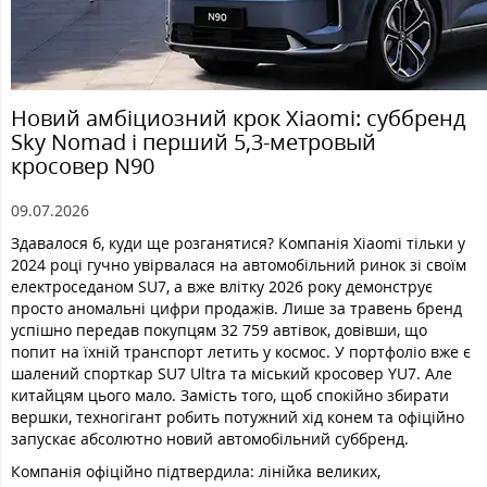
Новий амбіциозний крок Xiaomi: суббренд
Sky Nomad і перший 5,3-метровый
кросовер N90
09.07.2026
Здавалося б, куди ще розганятися? Компанія Xiaomi тільки у
2024 році гучно увірвалася на автомобільний ринок зі своїм
електроседаном SU7, а вже влітку 2026 року демонструє
просто аномальні цифри продажів. Лише за травень бренд
успішно передав покупцям 32 759 автівок, довівши, що
попит на їхній транспорт летить у космос. У портфоліо вже є
шалений спорткар SU7 Ultra та міський кросовер YU7. Але
китайцям цього мало. Замість того, щоб спокійно збирати
вершки, техногігант робить потужний хід конем та офіційно
запускає абсолютно новий автомобільний суббренд.
Компанія офіційно підтвердила: лінійка великих,