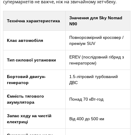
супермаркетів не важче, ніж на звичайному хетчбеку.
Значення для Sky Nomad
Технічна характеристика
N90
Повнорозмірний кросовер /
Клас автомобіля
преміум SUV
EREV (послідовний гібрид з
Тип силової установки
генератором)
Бортовий двигун-
1.5-літровий турбований
генератор
ДВС
Ємність тягового
Понад 70 кВт-год
акумулятора
Запас ходу на чистій
Від 400 до 500 км
електриці