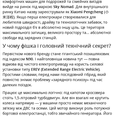
комфортних машин для подорожей та сімейних виїздів
вийде на ринок під маркою
Sky Nomad
. Для внутрішнього
ринку Китаю назву зареєстрували як
Xiaomi Pengcheng
(小
米澎程). Якщо перші електрокари створювалися для
любителів швидкості, драйву та технологічних забавок, то
новий підрозділ б'є в абсолютно іншу ціль. Це територія
максимального затишку, великого простору та... абсолютної
свободи від зарядних станцій.
У чому фішка і головний технічний секрет?
Первістком нового бренду стане гігантський позашляховик
під індексом
N90
. І найголовніша новина тут — повна
відмова від чистого електроприводу на користь силової
установки типу
EREV (Extended Range Electric Vehicle)
.
Простими словами, перед нами послідовний гібрид, який
повністю знімає проблему «зарядного психозу» під час
далеких поїздок.
Працює це максимально логічно: під капотом кросовера
стоїть 1,5-літровий турбодвигун. Але він взагалі не крутить
колеса напрямую — у машини просто немає механічного
зв'язку між ДВС та осями. Цей мотор виконує роль потужної
бортової електростанції, тобто звичайного генератора. Його