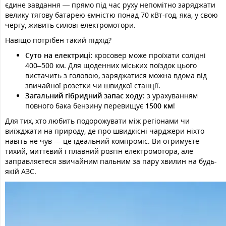
єдине завдання — прямо під час руху непомітно заряджати
велику тягову батарею ємністю понад 70 кВт-год, яка, у свою
чергу, живить силові електромотори.
Навіщо потрібен такий підхід?
Суто на електриці:
кросовер може проїхати солідні
400–500 км. Для щоденних міських поїздок цього
вистачить з головою, заряджатися можна вдома від
звичайної розетки чи швидкої станції.
Загальний гібридний запас ходу:
з урахуванням
повного бака бензину перевищує
1500 км
!
Для тих, хто любить подорожувати між регіонами чи
виїжджати на природу, де про швидкісні чарджери ніхто
навіть не чув — це ідеальний компроміс. Ви отримуєте
тихий, миттєвий і плавний розгін електромотора, але
заправляєтеся звичайним пальним за пару хвилин на будь-
якій АЗС.