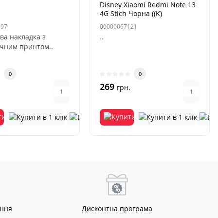
Disney Xiaomi Redmi Note 13
4G Stich Чорна ((K)
597
00000067121
ва накладка з
..
ичним принтом..
0
0
269
.
грн.
ання
Дисконтна програма