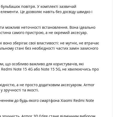
 бульбашок повітря. У комплекті зазвичай
елементи. Це дозволяє навіть без досвіду швидко і
ти можливі неточності встановлення. Вона ідеально
астина самого пристрою, а не окремий аксесуар.
воно зберігає свої властивості: не мутніє, не втрачає
ьному стані без необхідності частих замін захисного
ми, що особливо важливо для користувачів, які
 Redmi Note 15 4G або Note 15 5G, не хвилюючись про
хідністю, а не просто додатковим аксесуаром. Armor
 зручності та якості.
овненням до будь-якого смартфона Xiaomi Redmi Note
та зручність, Armor 3D Edge стане відмінним вибором.