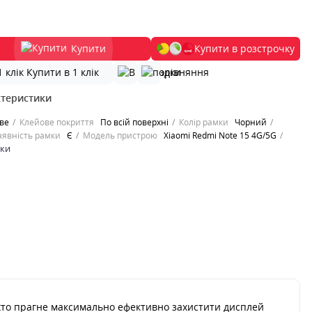
Купити
Купити в розстрочку
Купити в 1 клік
ктеристики
ве
Клейове покриття
По всій поверхні
Колір рамки
Чорний
аявність рамки
Є
Модель пристрою
Xiaomi Redmi Note 15 4G/5G
ики
, хто прагне максимально ефективно захистити дисплей