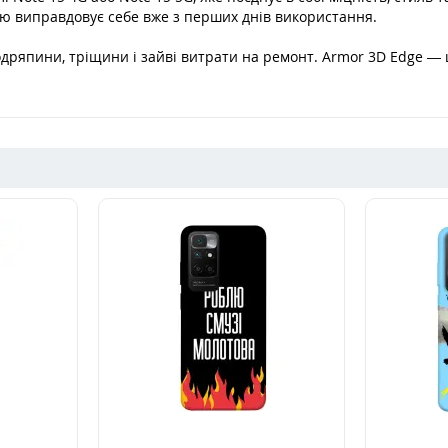
тю виправдовує себе вже з перших днів використання.
одряпини, тріщини і зайві витрати на ремонт. Armor 3D Edge — ц