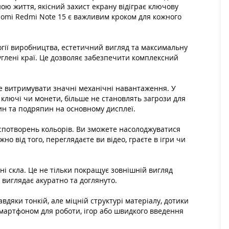
ою життя, якісний захист екрану відіграє ключову
iaomi Redmi Note 15 є важливим кроком для кожного
логії виробництва, естетичний вигляд та максимальну
глені краї. Це дозволяє забезпечити комплексний
тне витримувати значні механічні навантаження. У
 ключі чи монети, більше не становлять загрози для
щин та подряпин на основному дисплеї.
 спотворень кольорів. Ви зможете насолоджуватися
 від того, переглядаєте ви відео, граєте в ігри чи
ні скла. Це не тільки покращує зовнішній вигляд
виглядає акуратно та доглянуто.
вдяки тонкій, але міцній структурі матеріалу, дотики
смартфоном для роботи, ігор або швидкого введення