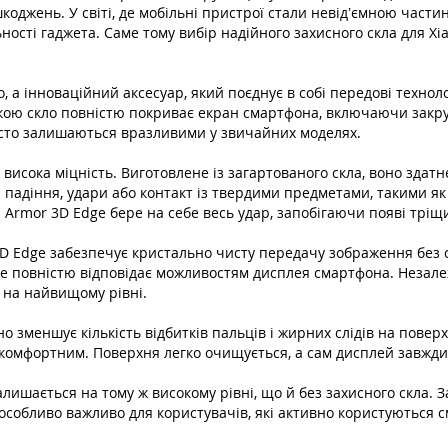
оджень. У світі, де мобільні пристрої стали невід’ємною частин
ності гаджета. Саме тому вибір надійного захисного скла для X
, а інноваційний аксесуар, який поєднує в собі передові техно
вкою скло повністю покриває екран смартфона, включаючи закру
 часто залишаються вразливими у звичайних моделях.
о висока міцність. Виготовлене із загартованого скла, воно зда
падіння, удари або контакт із твердими предметами, такими як
. Armor 3D Edge бере на себе весь удар, запобігаючи появі трі
 3D Edge забезпечує кристально чисту передачу зображення без
 повністю відповідає можливостям дисплея смартфона. Незалежно
 на найвищому рівні.
 зменшує кількість відбитків пальців і жирних слідів на поверх
комфортним. Поверхня легко очищується, а сам дисплей завжди 
ишається на тому ж високому рівні, що й без захисного скла. За
особливо важливо для користувачів, які активно користуються 