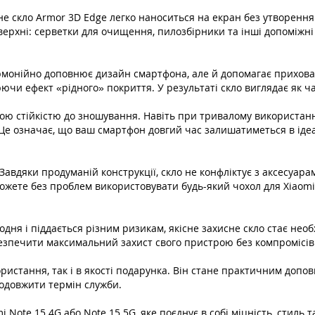
е скло Armor 3D Edge легко наноситься на екран без утворення
верхні: серветки для очищення, пилозбірники та інші допоміжні 
армонійно доповнює дизайн смартфона, але й допомагає прихова
чи ефект «рідного» покриття. У результаті скло виглядає як ч
ю стійкістю до зношування. Навіть при тривалому використанні 
Це означає, що ваш смартфон довгий час залишатиметься в ідеал
 Завдяки продуманій конструкції, скло не конфліктує з аксесуара
ожете без проблем використовувати будь-який чохол для Xiaomi
дня і піддається різним ризикам, якісне захисне скло стає необ
езпечити максимальний захист свого пристрою без компромісів у
ористання, так і в якості подарунка. Він стане практичним доп
одовжити термін служби.
 Note 15 4G або Note 15 5G, яке поєднує в собі міцність, стиль 