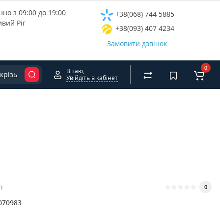
но з 09:00 до 19:00
+38(068) 744 5885
ивий Ріг
+38(093) 407 4234
Замовити дзвінок
0
Вітаю,
крізь
Увійдіть в кабінет
і
0
070983