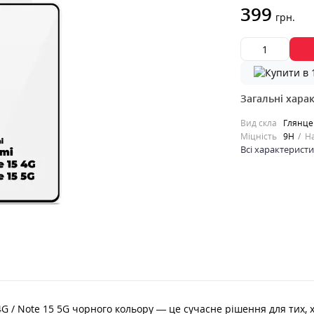
399
грн.
Загальні хара
Вид скла
Глянце
Міцність
9H
Н
Всі характерист
4G / Note 15 5G чорного кольору — це сучасне рішення для тих