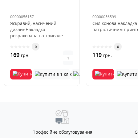
00000056157
00000056599
Яскравий, насичений
Силіконова накладка
дизайнНакладка
патріотичним принто
розрахована на тривале
використанняВиключається
0
0
деформація та виц..
169
119
грн.
грн.
Професійне обслуговування
С