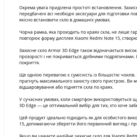
Окрема увага приділена простоті встановлення. Захисн
передбачені всі необхідні аксесуари для підготовки по
якісно встановити скло в домашніх умовах.
Чорна рамка, яка проходить по краях скла, не лише г
повторює форму дисплея Xiaomi Redmi Note 15, створюю
Захисне скло Armor 3D Edge також відзначається високо
прозорості і не покривається дрібними подряпинами. 
покриття.
Ще однією перевагою є сумісність із більшістю чохлів.
прагнуть максимального захисту свого пристрою. Ви м
відшаровування або підняття скла по краях.
У сучасних умовах, коли смартфон використовується що
3D Edge — це оптимальний вибір для тих, хто хоче заб
Цей продукт ідеально підходить як для особистого вик
15, допомагаючи зберегти його первинний вигляд і пр
Якщо ви шукаєте надійне захисне скло для Xiaomi Redmi