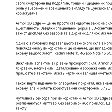
свого смартфона від подряпин, тріщин і щоденних пошк
роль у збереженні зовнішнього вигляду та функціональ
користувача.
Armor 3D Edge — це не просто стандартне захисне скло
ефективність. Завдяки спеціальній формі з 3D-оканто
захист дисплея без зазорів та відкритих ділянок, які
Однією з головних переваг цього захисного скла є йог
повсякденному використанні це означає, що випадкові 
екрану вашого Xiaomi Redmi Note 15 4G або Note 15 5G
Важливим аспектом є і рівень прозорості скла. Armor
яскравим, насиченим і деталізованим зображенням, яке
працюєте з текстами, якість картинки залишатиметься
Також варто відзначити олеофобне покриття, яке значно
екрану, але й робить користування смартфоном більш 
Чутливість сенсора при використанні Armor 3D Edge зал
розпізнаються миттєво, без затримок або помилок. Це 
тексту.