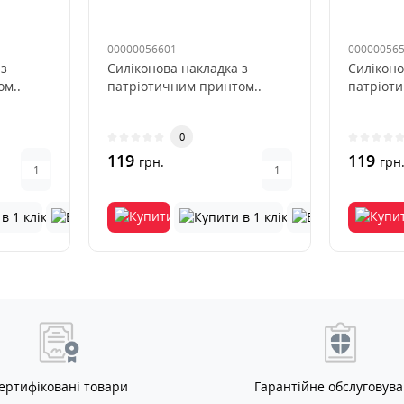
00000056601
00000056
 з
Силіконова накладка з
Силіконо
м..
патріотичним принтом..
патріот
0
119
119
грн.
грн
ертифіковані товари
Гарантійне обслуговув