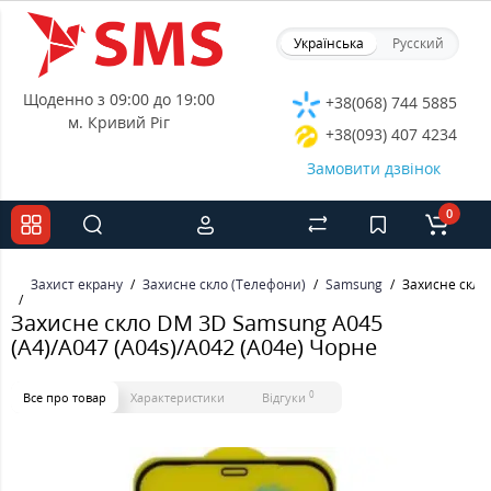
Українська
Русский
Щоденно з 09:00 до 19:00
+38(068) 744 5885
м. Кривий Ріг
+38(093) 407 4234
Замовити дзвінок
0
Захист екрану
Захисне скло (Телефони)
Samsung
Захисне скло
Захисне скло DM 3D Samsung A045
(A4)/A047 (A04s)/A042 (A04e) Чорне
0
Все про товар
Характеристики
Відгуки