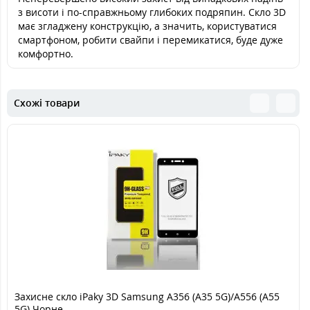
з висоти і по-справжньому глибоких подряпин. Скло 3D
має згладжену конструкцію, а значить, користуватися
смартфоном, робити свайпи і перемикатися, буде дуже
комфортно.
Схожі товари
Захисне скло iPaky 3D Samsung A356 (A35 5G)/A556 (A55
5G) Чорне