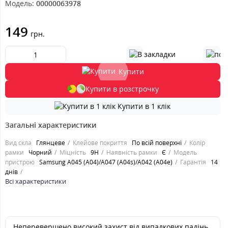
Модель:
00000063978
149
грн.
Купити
Купити в розстрочку
Купити в 1 клік
Загальні характеристики
Вид скла
Глянцеве
Клейове покриття
По всій поверхні
Колір
рамки
Чорний
Міцність
9H
Наявність рамки
Є
Модель
пристрою
Samsung A045 (A04)/A047 (A04s)/A042 (A04e)
Гарантія
14
днів
Всі характеристики
Неперевершено високий захист від випадкових падінь