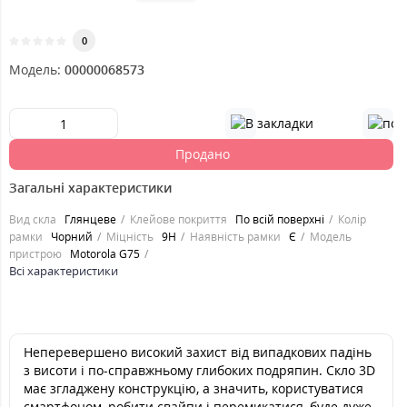
0
Модель:
00000068573
Продано
Загальні характеристики
Вид скла
Глянцеве
Клейове покриття
По всій поверхні
Колір
рамки
Чорний
Міцність
9H
Наявність рамки
Є
Модель
пристрою
Motorola G75
Всі характеристики
Неперевершено високий захист від випадкових падінь
з висоти і по-справжньому глибоких подряпин. Скло 3D
має згладжену конструкцію, а значить, користуватися
смартфоном, робити свайпи і перемикатися, буде дуже