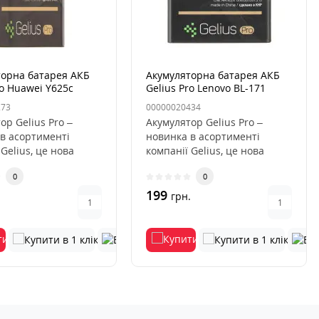
торна батарея АКБ
Акумуляторна батарея АКБ
ro Huawei Y625с
Gelius Pro Lenovo BL-171
h)
(A319/A390)
273
00000020434
ор Gelius Pro –
Акумулятор Gelius Pro –
в асортименті
новинка в асортименті
 Gelius, це нова
компанії Gelius, це нова
умуляторів, яка
серія акумуляторів, яка
0
0
відрі..
199
.
грн.