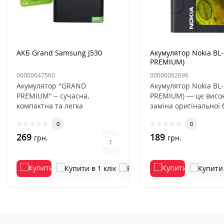
АКБ Grand Samsung J530
Акумулятор Nokia BL-
PREMIUM)
00000047560
00000062696
Акумулятор "GRAND
Акумулятор Nokia BL-
PREMIUM" – сучасна,
PREMIUM) — це висок
компактна та легка
заміна оригінальної 
акумуляторна батарея, яка
для мобільних теле..
0
0
забезпечує ваш ап..
269
189
грн.
грн.