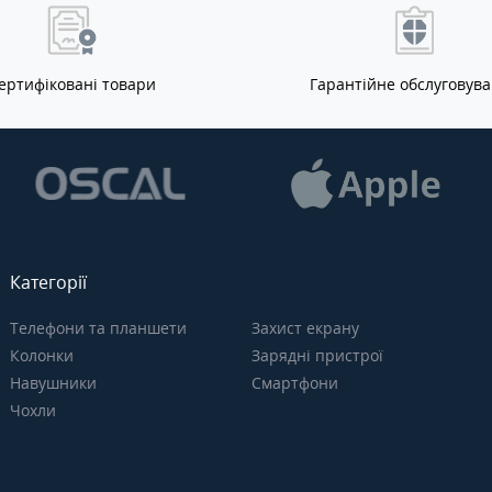
ертифіковані товари
Гарантійне обслуговув
Категорії
Телефони та планшети
Захист екрану
Колонки
Зарядні пристрої
Навушники
Смартфони
Чохли