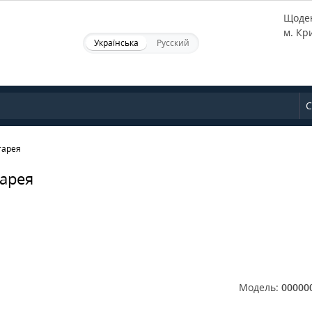
Щоден
м. Кр
Українська
Русский
С
тарея
тарея
Модель:
00000