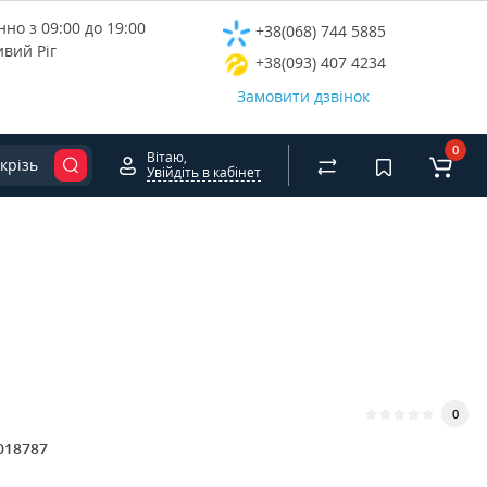
но з 09:00 до 19:00
+38(068) 744 5885
ивий Ріг
+38(093) 407 4234
Замовити дзвінок
0
Вітаю,
крізь
Увійдіть в кабінет
0
018787