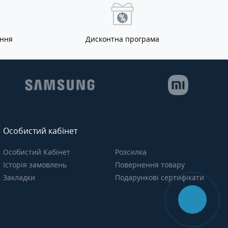
ання
Дисконтна програма
Особистий кабінет
Особистий Кабінет
Розсилка
Історія замовлень
Повернення товару
Закладки
Подарункові сертифікати