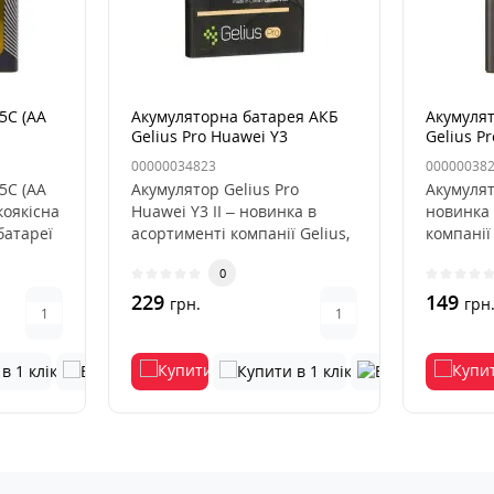
5C (AA
Акумуляторна батарея АКБ
Акумуля
Gelius Pro Huawei Y3
Gelius P
II/G610/G700/G710
(2000mA
00000034823
00000038
(HB505076RBC)
5C (AA
Акумулятор Gelius Pro
Акумулят
оякісна
Huawei Y3 II – новинка в
новинка 
батареї
асортименті компанії Gelius,
компанії
це нова серія акумулятор..
серія ак
0
відрі..
229
149
грн.
грн