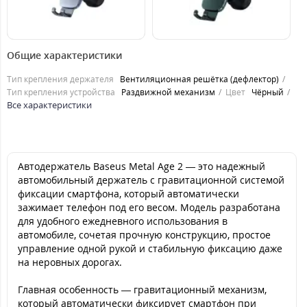
349
349
3
грн.
грн.
Общие характеристики
Тип крепления держателя
Вентиляционная решётка (дефлектор)
Тип крепления устройства
Раздвижной механизм
Цвет
Чёрный
Все характеристики
Автодержатель Baseus Metal Age 2 — это надежный
автомобильный держатель с гравитационной системой
фиксации смартфона, который автоматически
зажимает телефон под его весом. Модель разработана
для удобного ежедневного использования в
автомобиле, сочетая прочную конструкцию, простое
управление одной рукой и стабильную фиксацию даже
на неровных дорогах.
Главная особенность — гравитационный механизм,
который автоматически фиксирует смартфон при