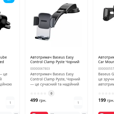
Cube
Автотримач Baseus Easy
Автотрим
ted
Control Clamp Pyste Чорний
Car Moun
00000067803
00000055
— це
Автотримач Baseus Easy
Baseus G
й
Control Clamp Pyste, Чорний
це зручн
аційною
— це сучасний та надійний
автотрим
емою
автомобільний аксесуар,..
що викор
0
499
199
грн.
грн