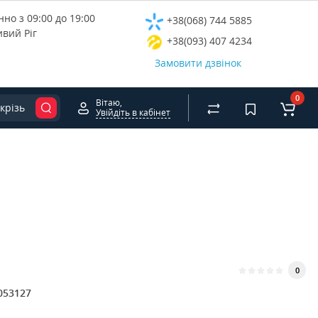
но з 09:00 до 19:00
+38(068) 744 5885
ивий Ріг
+38(093) 407 4234
Замовити дзвінок
0
Вітаю,
крізь
Увійдіть в кабінет
0
053127