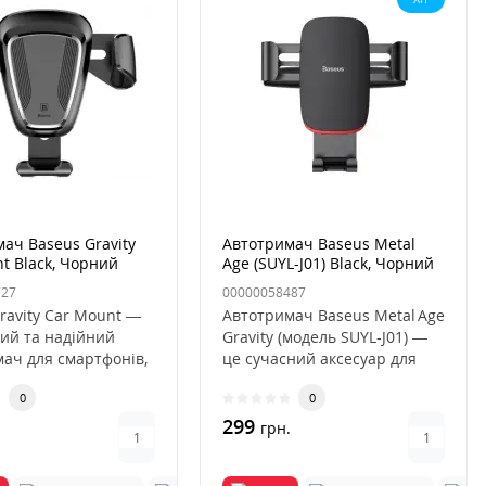
ач Baseus Gravity
Автотримач Baseus Metal
t Black, Чорний
Age (SUYL-J01) Black, Чорний
727
00000058487
ravity Car Mount —
Автотримач Baseus Metal Age
ий та надійний
Gravity (модель SUYL‑J01) —
ач для смартфонів,
це сучасний аксесуар для
истовує гравіта..
автомобіля, який до..
0
0
299
.
грн.