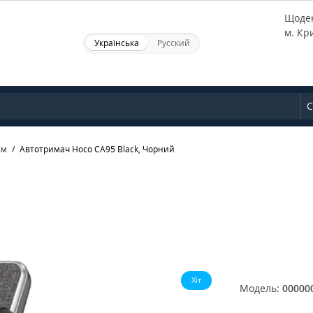
Щоден
м. Кр
Українська
Русский
С
зм
Автотримач Hoco CA95 Black, Чорний
Хіт
Модель:
00000