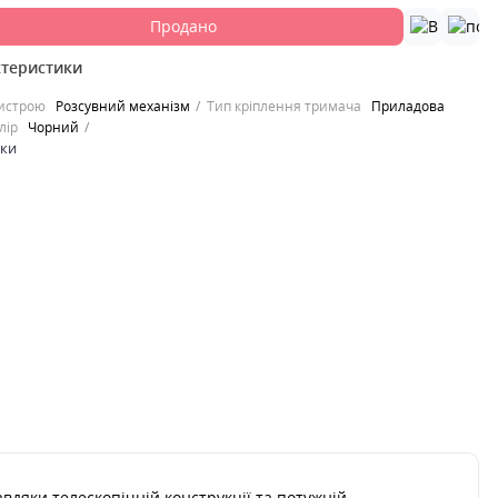
Продано
ктеристики
ристрою
Розсувний механізм
Тип кріплення тримача
Приладова
лір
Чорний
ики
вдяки телескопічній конструкції та потужній