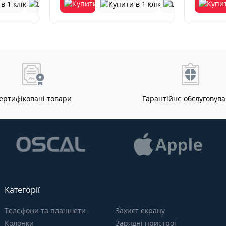
ертифіковані товари
Гарантійне обслуговув
Категорії
Телефони та планшети
Захист екрану
Колонки
Зарядні пристрої