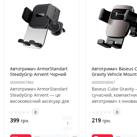
Автотримач ArmorStandart
Автотримач Baseus 
SteadyGrip Airvent Чорний
Gravity Vehicle Moun
Black, Чорний
00000067960
00000058067
Автотримач ArmorStandart
Baseus Cube Gravity 
SteadyGrip Airvent — це
сучасний, компактни
високоякісний аксесуар для
автотримач з іннов
сучасного автомобіля, як..
гравітаційною сист
0
0
фікса..
399
219
грн.
грн.