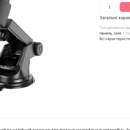
Загальні хара
Тип кріплення п
панель, скло
Ко
Всі характерист
й та надійний аксесуар для фіксації смартфона в автомобілі. За