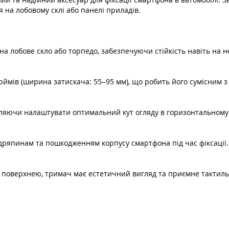
я на лобовому склі або панелі приладів.
а лобове скло або торпедо, забезпечуючи стійкість навіть на н
дюймів (ширина затискача: 55–95 мм), що робить його сумісним з
оляючи налаштувати оптимальний кут огляду в горизонтальному
одряпинам та пошкодженням корпусу смартфона під час фіксації.
 поверхнею, тримач має естетичний вигляд та приємне тактиль