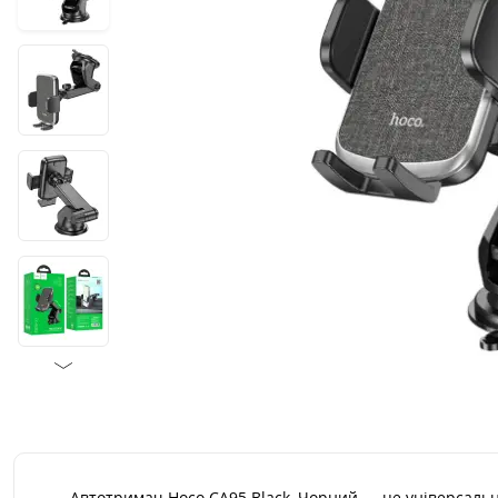
Автотримач Hoco CA95 Black, Чорний — це універсальни