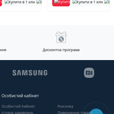
ання
Дисконтна програма
Особистий кабінет
Особистий Кабінет
Розсилка
Історія замовлень
Повернення товару