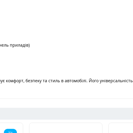
нель приладів)
нує комфорт, безпеку та стиль в автомобілі. Його універсальніс
Хіт