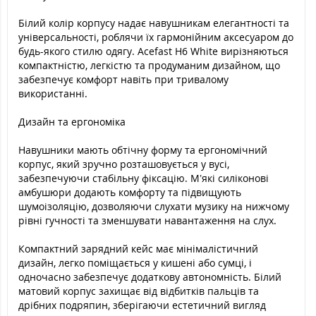
Білий колір корпусу надає навушникам елегантності та
універсальності, роблячи їх гармонійним аксесуаром до
будь-якого стилю одягу. Acefast H6 White вирізняються
компактністю, легкістю та продуманим дизайном, що
забезпечує комфорт навіть при тривалому
використанні.
Дизайн та ергономіка
Навушники мають обтічну форму та ергономічний
корпус, який зручно розташовується у вусі,
забезпечуючи стабільну фіксацію. М’які силіконові
амбушюри додають комфорту та підвищують
шумоізоляцію, дозволяючи слухати музику на нижчому
рівні гучності та зменшувати навантаження на слух.
Компактний зарядний кейс має мінімалістичний
дизайн, легко поміщається у кишені або сумці, і
одночасно забезпечує додаткову автономність. Білий
матовий корпус захищає від відбитків пальців та
дрібних подряпин, зберігаючи естетичний вигляд