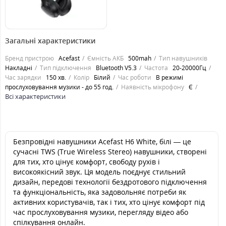
1299
грн.
Загальні характеристики
Бренд пристрою
Acefast
Ємність АКБ
500mah
Тип навушників
Накладні
Тип підключення
Bluetooth V5.3
Частота
20-20000Гц
Час зарядки
150 хв.
Колір
Білий
Час роботи
В режимі
прослуховування музики - до 55 год.
Наявність мікрофону
Є
Всі характеристики
Безпровідні навушники Acefast H6 White, білі — це
сучасні TWS (True Wireless Stereo) навушники, створені
для тих, хто цінує комфорт, свободу рухів і
високоякісний звук. Ця модель поєднує стильний
дизайн, передові технології бездротового підключення
та функціональність, яка задовольняє потреби як
активних користувачів, так і тих, хто цінує комфорт під
час прослуховування музики, перегляду відео або
спілкування онлайн.