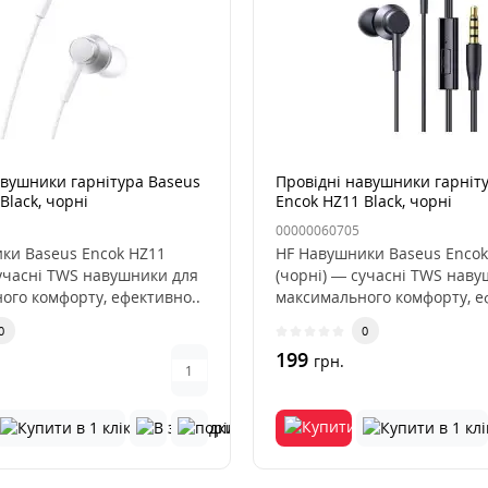
авушники гарнітура Baseus
Провідні навушники гарніт
Black, чорні
Encok HZ11 Black, чорні
00000060705
ки Baseus Encok HZ11
HF Навушники Baseus Encok
сучасні TWS навушники для
(чорні) — сучасні TWS наву
ого комфорту, ефективно..
максимального комфорту, е
0
0
199
грн.