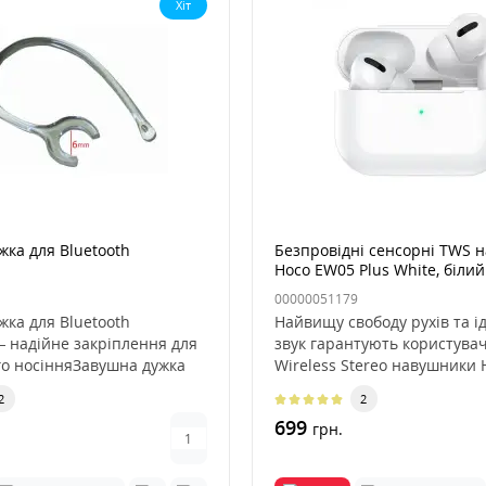
Хіт
жка для Bluetooth
Безпровідні сенсорні TWS 
Hoco EW05 Plus White, білий
00000051179
жка для Bluetooth
Найвищу свободу рухів та і
— надійне закріплення для
звук гарантують користува
о носінняЗавушна дужка
Wireless Stereo навушники H
2
2
699
грн.