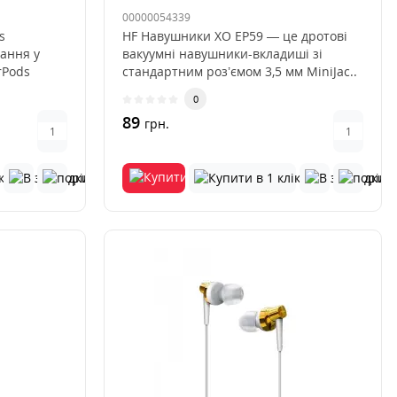
00000054339
s
HF Навушники XO EP59 — це дротові
ання у
вакуумні навушники-вкладиші зі
rPods
стандартним роз’ємом 3,5 мм MiniJac..
0
89
грн.