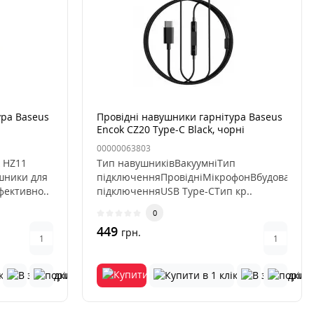
ура Baseus
Провідні навушники гарнітура Baseus
Encok CZ20 Type-C Black, чорні
00000063803
 HZ11
Тип навушниківВакуумніТип
шники для
підключенняПровідніМікрофонВбудованийІ
фективно..
підключенняUSB Type-CТип кр..
0
449
грн.