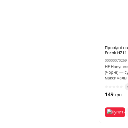
Провідні н
Encok HZ11 
00000070269
HF Навушни
(чорні) — 
максимальн
149
грн.