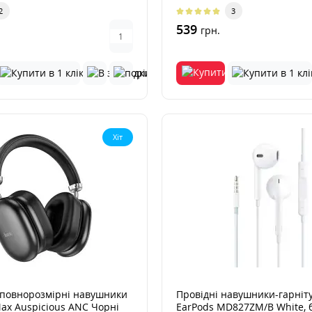
2
3
539
грн.
Хіт
 повнорозмірні навушники
Провідні навушники-гарніт
ax Auspicious ANC Чорні
EarPods MD827ZM/B White, б