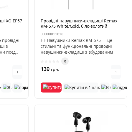
ші XO EP57
Провідні навушники-вкладиші Remax
RM-575 White/Gold, біло-золотий
00000011618
 провідні
HF Навушники Remax RM-575 — це
ші з
стильні та функціональні проводні
ни поєд..
навушники-вкладиші з вбудованим
мік..
0
139
грн.