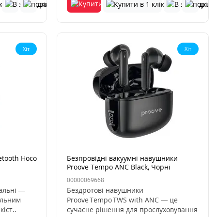
Хіт
Хіт
etooth Hoco
Безпровідні вакуумні навушники
Proove Tempo ANC Black, Чорні
00000069668
нальні —
Бездротові навушники
альним
Proove Tempo TWS with ANC — це
іст..
сучасне рішення для прослуховування