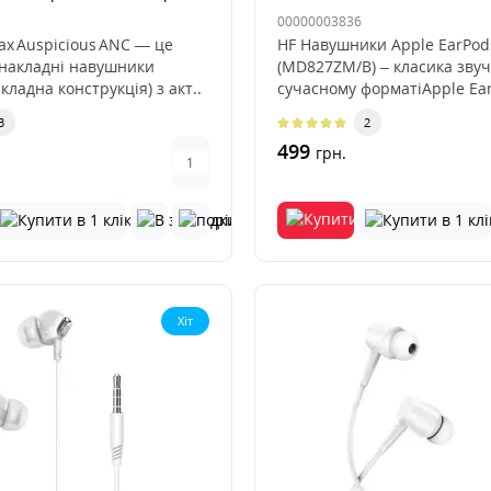
00000003836
ax Auspicious ANC — це
HF Навушники Apple EarPod
 накладні навушники
(MD827ZM/B) – класика звуч
акладна конструкція) з акт..
сучасному форматіApple Ea
(MD827ZM/..
3
2
499
грн.
Хіт