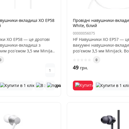
авушники-вкладиші XO EP58
Провідні навушники-вклади
й
White, білий
00000056075
ки XO EP58 — це дротові
HF Навушники XO EP57 — це
авушники-вкладиші з
вакуумні навушники-вклади
им роз’ємом 3,5 мм MiniJa..
роз’ємом 3,5 мм MiniJack. Во
0
0
49
грн.