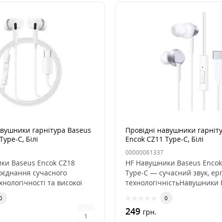
авушники гарнітура Baseus
Провідні навушники гарніт
Type-C, Білі
Encok CZ11 Type-C, Білі
00000061337
ки Baseus Encok CZ18
HF Навушники Baseus Encok
оєднання сучасного
Type-C — сучасний звук, ер
хнологічності та високої
технологічністьНавушники B
0
0
249
грн.