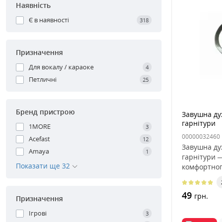
Наявність
Є в наявності
318
Призначення
Для вокалу / караоке
4
Петличні
25
Бренд пристрою
Завушна ду
гарнітури
1MORE
3
00000032460
Acefast
12
Завушна ду
Amaya
1
гарнітури 
Показати ще 32
комфортног
для..
49
грн.
Призначення
Ігрові
3