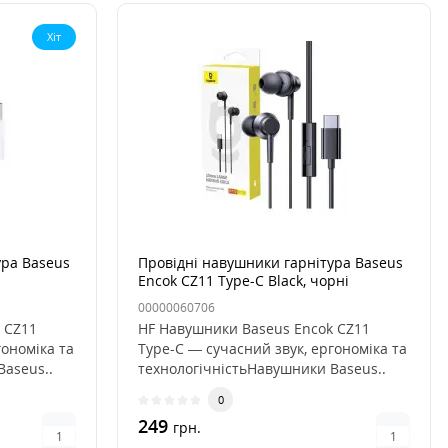
Хіт
ура Baseus
Провідні навушники гарнітура Baseus
Encok CZ11 Type-C Black, чорні
00000060706
 CZ11
HF Навушники Baseus Encok CZ11
гономіка та
Type-C — сучасний звук, ергономіка та
aseus..
технологічністьНавушники Baseus..
0
249
грн.