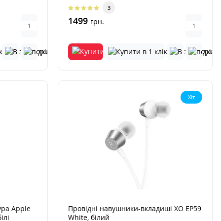
музики, пере..
3
1499
грн.
Хіт
ура Apple
Провідні навушники-вкладиші XO EP59
ілі
White, білий