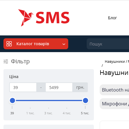
Блог
Каталог товарів
Фільтр
Навушники / 
Навушник
Ціна
-
грн.
Bluetooth 
Мікрофони 
39
1 тис.
3 тис.
4 тис.
5 тис.