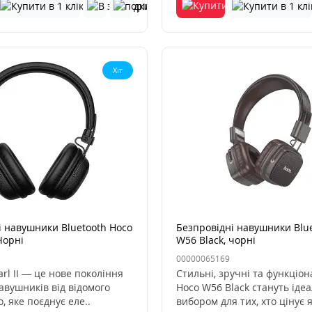
Хіт
і навушники Bluetooth Hoco
Безпровідні навушники Blu
Чорні
W56 Black, чорні
00000065169
rl II — це нове покоління
Стильні, зручні та функціо
авушників від відомого
Hoco W56 Black стануть іде
, яке поєднує еле..
вибором для тих, хто цінує як