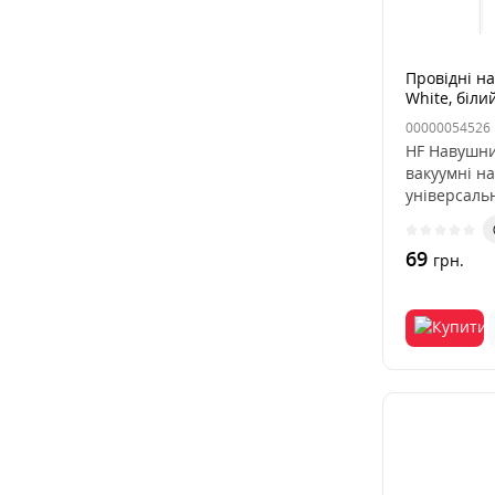
Провідні н
White, біли
00000054526
HF Навушни
вакуумні н
універсальн
69
грн.