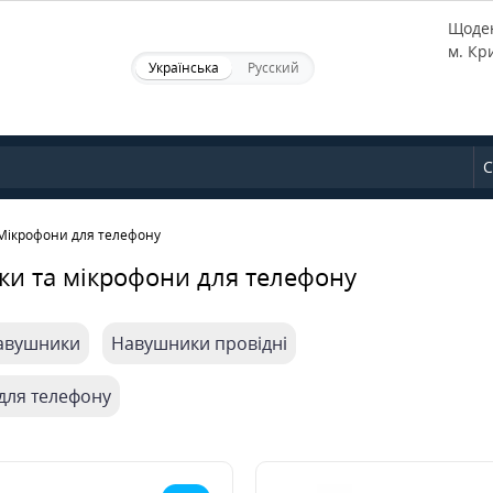
Щоден
м. Кр
Українська
Русский
С
Мікрофони для телефону
и та мікрофони для телефону
навушники
Навушники провідні
для телефону