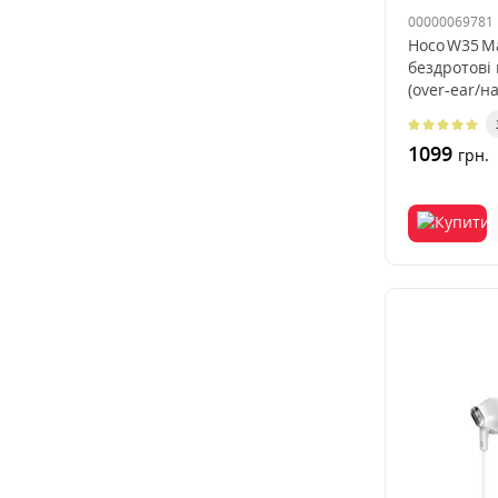
00000069781
Hoco W35 M
бездротові
(over‑ear/н
1099
грн.