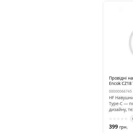
Провідні н
Encok CZ18 
00000066745
HF Навушни
Type-C — п
дизайну, те
якос..
399
грн.