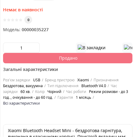
Немає в наявності
0
Модель:
00000035227
Продано
Загальні характеристики
Роз'єм зарядки
USB
Бренд пристрою
Xiaomi
Призначення
Бездротова, вакуумна
Тип підключення
Bluetooth V4.0
Час
зарядки
60 хв.
Колір
Чорний
Час роботи
Режим розмови - до 3
год.., очікування - до 60 год.
Гарантія
1 місяць
Всі характеристики
Xiaomi Bluetooth Headset Mini - бездротова гарнітура,
виконана в класичному корпусі. Пристрій-вкладиш має