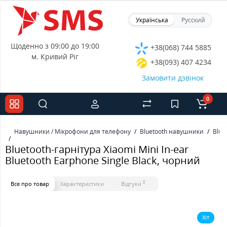
Українська
Русский
Щоденно з 09:00 до 19:00
+38(068) 744 5885
м. Кривий Ріг
+38(093) 407 4234
Замовити дзвінок
0
Навушники / Мікрофони для телефону
Bluetooth навушники
Blue
Bluetooth-гарнітура Xiaomi Mini In-ear
Bluetooth Earphone Single Black, чорний
0
Все про товар
Характеристики
Відгуки
Хіт