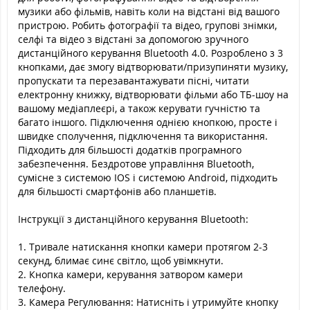
музики або фільмів, навіть коли на відстані від вашого
пристрою. Робить фотографії та відео, групові знімки,
селфі та відео з відстані за допомогою зручного
дистанційного керування Bluetooth 4.0. Розроблено з 3
кнопками, дає змогу відтворювати/призупиняти музику,
пропускати та перезавантажувати пісні, читати
електронну книжку, відтворювати фільми або ТБ-шоу на
вашому медіаплеєрі, а також керувати гучністю та
багато іншого. Підключення однією кнопкою, просте і
швидке сполучення, підключення та використання.
Підходить для більшості додатків програмного
забезпечення. Бездротове управління Bluetooth,
сумісне з системою IOS і системою Android, підходить
для більшості смартфонів або планшетів.
Інструкції з дистанційного керування Bluetooth:
1. Тривале натискання кнопки камери протягом 2-3
секунд, блимає синє світло, щоб увімкнути.
2. Кнопка камери, керування затвором камери
телефону.
3. Камера Регулювання: Натисніть і утримуйте кнопку