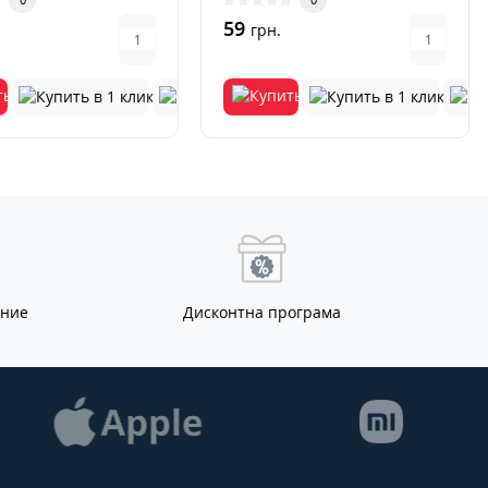
ие..
управление..
59
грн.
ание
Дисконтна програма