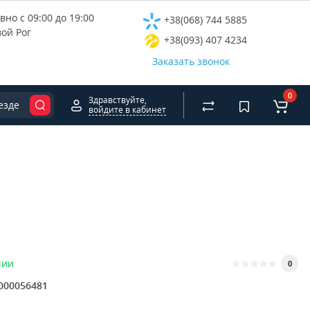
но с 09:00 до 19:00
+38(068) 744 5885
вой Рог
+38(093) 407 4234
Заказать звонок
0
Здравствуйте,
езде
войдите в кабинет
чии
0
000056481