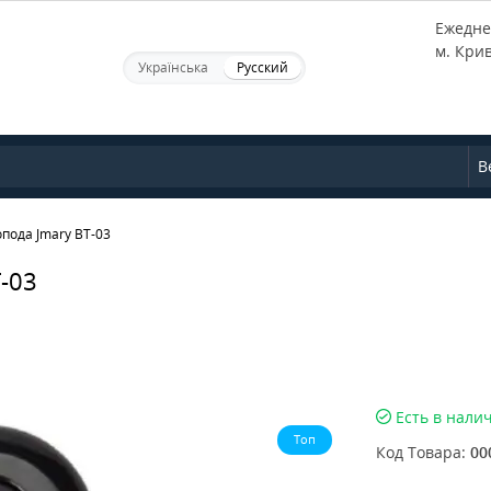
Ежеднев
м. Кри
Українська
Русский
В
опода Jmary BT-03
-03
Есть в нали
Топ
Код Товара:
00