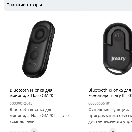
Похожие товары
Bluetooth кнопка для
Bluetooth кнопка для
монопода Hoco GM204
монопода Jmary BT-0
Черная
00000072643
00000056481
Bluetooth кнопка для
Основные функции: 
монопода Hoco GM204 — это
программного обесп
компактный
дистанционного упр
многофункциональный
поддержка фотограф
0
0