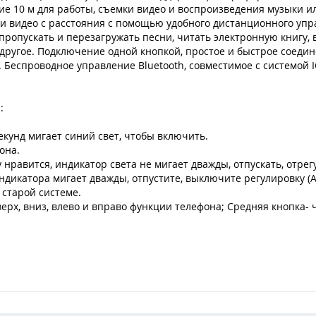
е 10 м для работы, съемки видео и воспроизведения музыки ил
и видео с расстояния с помощью удобного дистанционного управ
пропускать и перезагружать песни, читать электронную книгу
 другое. Подключение одной кнопкой, простое и быстрое соеди
еспроводное управление Bluetooth, совместимое с системой I
:
екунд мигает синий свет, чтобы включить.
она.
нравится, индикатор света не мигает дважды, отпускать, отрег
ндикатора мигает дважды, отпустите, выключите регулировку (A
 старой системе.
вверх, вниз, влево и вправо функции телефона; Средняя кнопка-