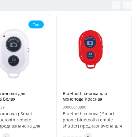
Топ
h кнопка для
Bluetooth кнопка для
а Белая
монопода Красная
539
00000040890
h кнопка ( Smart
Bluetooth кнопка ( Smart
uetooth remote
phone bluetooth remote
 предназначена для
shutter) предназначена для
ионного
дистанционного
0
0