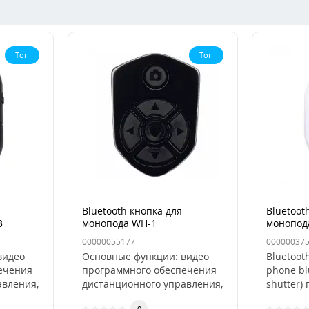
Топ
Топ
Bluetooth кнопка для
Bluetoot
3
монопода WH-1
монопод
00000055177
00000037
видео
Основные функции: видео
Bluetoot
ечения
программного обеспечения
phone bl
авления,
дистанционного управления,
shutter)
ирован..
поддержка фотографирован..
дистанц
0