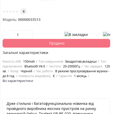
0
Модель:
00000033513
Продано
Загальні характеристики
Ємність АКБ
150mah
Тип навушників
Бездротові,вкладиші
Тип
підключення
Bluetooth V4.0
Частота
20-20000Гц
Час зарядки
120
хв.
Колір
Чорний
Час роботи
В режимі прослуховування музики -
до 6 год.
Наявність мікрофону
Є
Гарантія
1 місяць
Всі характеристики
Дуже стильна і багатофункціональна новинка від
провідного виробника якісних пристроїв на ринку
технологій Gelius, Trydent GP-BE-020. Навушники