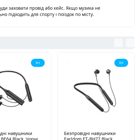
 куди заховати провід або кейс. Якщо музика не
о підходить для спорту і поїздок по місту.
Хіт
Хіт
ідні навушники
Безпровідні навушники
 BE64 Black, Чорні
Earldom ET-BH77 Black,