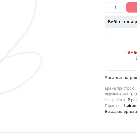
Вибір кольо
Немає
00000039899
Загальні хара
Рухатися під м
У XO BS15 нема
Бренд пристрою
ободок для фікса
підключення
Blu
Час роботи
В ре
0
Гарантія
1 місяц
319
грн.
Всі характерист
Продано