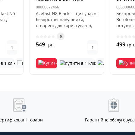
00000072466
00000066
fast N5
Acefast N8 Black — це сучасні
Безпров
вагу
бездротові навушники,
Borofone
створені для користувачів,
потужніс
лем.
які цінують комфорт, ..
зручніст
0
життя..
549
499
грн.
грн
ертифіковані товари
Гарантійне обслуговув