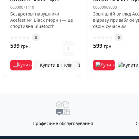
00000071410
00000069003
Бездротові навушники
Зовнішній вигляд Ace
Acefast N4 Black (Чорні) — це
відразу приваблює у
спортивна Bluetooth-
своїм сучасним
гарнітура з шийним ободом,
мінімалістичним сти
0
0
ст..
Глянцево-..
599
599
грн.
грн.
Професійне обслуговування
С