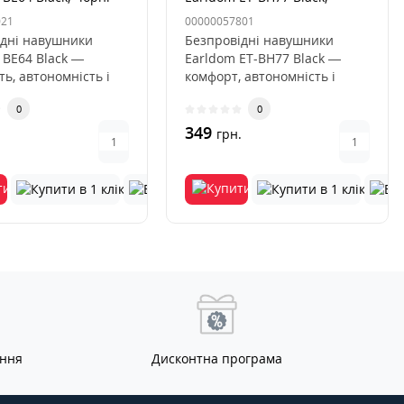
чорний
021
00000057801
ідні навушники
Безпровідні навушники
 BE64 Black —
Earldom ET-BH77 Black —
ть, автономність і
комфорт, автономність і
ь для активного
стильEarldom ET-BH77 Black
0
0
— ц..
349
.
грн.
ання
Дисконтна програма