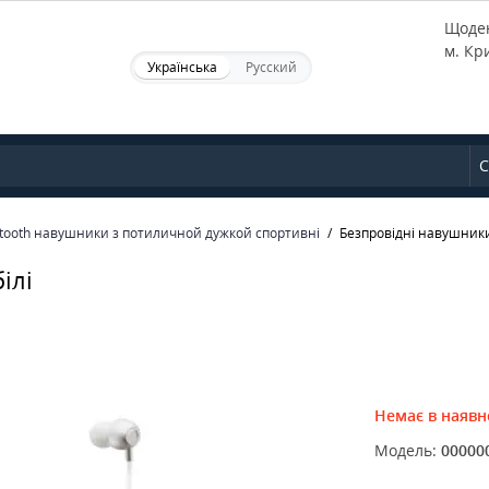
Щоден
м. Кр
Українська
Русский
С
etooth навушники з потиличной дужкой спортивні
Безпровідні навушники 
ілі
Немає в наявн
Модель:
00000