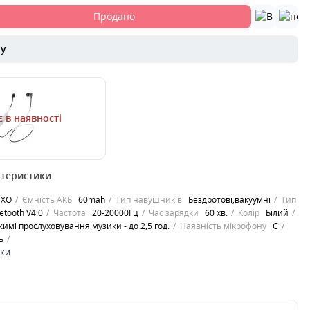
Продано
ру
 в наявності
ктеристики
узику стало зручніше.
є проводів, є тільки
XO
Ємність АКБ
60mah
Тип навушників
Бездротові,вакуумні
Тип
ції. У русі н..
etooth V4.0
Частота
20-20000Гц
Час зарядки
60 хв.
Колір
Білий
жимі прослуховування музики - до 2,5 год.
Наявність мікрофону
Є
ь
ики