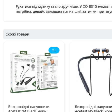
Рухатися під музику стало зручніше. У XO BS15 немає пр
потрібна, девайс залишається на шиї, затички притягую
Схожі товари
Хіт
Безпровідні навушники
Безпровідні навушн
Acefast N4 Black, чорні
Acefast N5 Black, чор