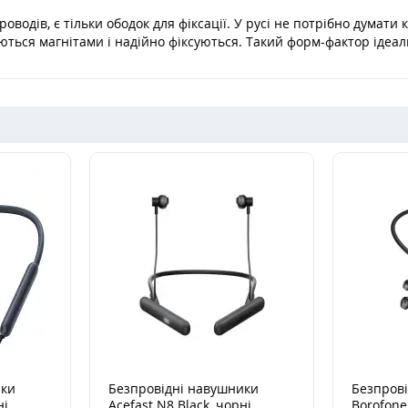
оводів, є тільки ободок для фіксації. У русі не потрібно думати
ться магнітами і надійно фіксуються. Такий форм-фактор ідеальн
ики
Безпровідні навушники
Безпров
ні
Acefast N8 Black, чорні
Borofone