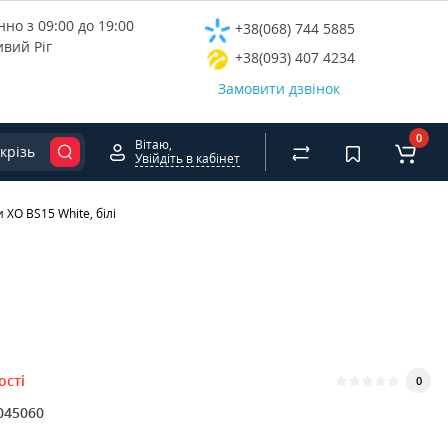
но з 09:00 до 19:00
+38(068) 744 5885
ивий Ріг
+38(093) 407 4234
Замовити дзвінок
0
Вітаю,
крізь
Увійдіть в кабінет
XO BS15 White, білі
ості
0
045060