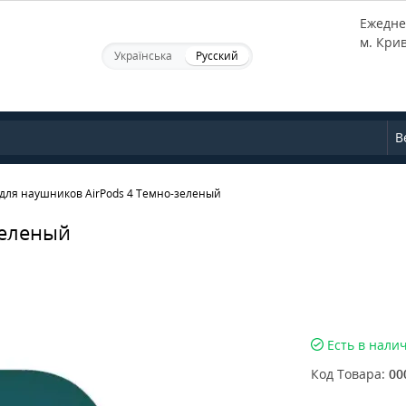
Ежеднев
м. Кри
Українська
Русский
В
 для наушников AirPods 4 Темно-зеленый
зеленый
Есть в нали
Код Товара:
00