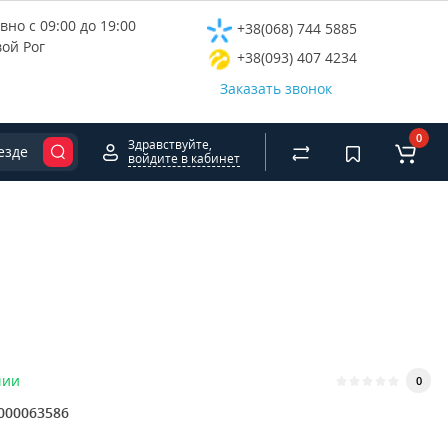
но с 09:00 до 19:00
+38(068) 744 5885
вой Рог
+38(093) 407 4234
Заказать звонок
0
Здравствуйте,
езде
войдите в кабинет
чии
0
000063586