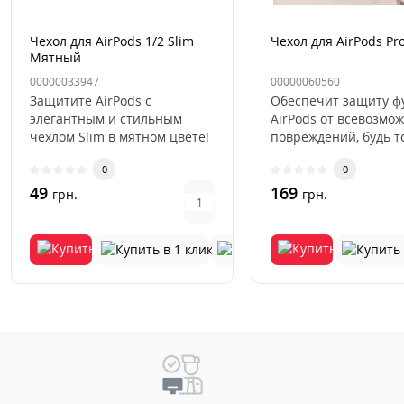
Чехол для AirPods 1/2 Slim
Чехол для AirPods Pro
Мятный
00000033947
00000060560
Защитите AirPods с
Обеспечит защиту ф
элегантным и стильным
AirPods от всевозмо
чехлом Slim в мятном цвете!
повреждений, будь т
Этот чехол не только
царапины, потертост
0
0
придает ва..
трещины..
49
169
грн.
грн.