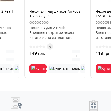
 2 Pearl
Чехол для наушников AirPods
Чехол дл
1/2 3D Луна
1/2 3D О
00000059000
00000058
утляра
Чехол 3D для AirPods –
Чехол 3D
жных
Внешнее покрытие чехла
Внешнее
о
изготовлено из плотного
изготовл
и и
силикона. Защищенное от
силикон
0
микроц..
микроц..
149
119
грн.
грн