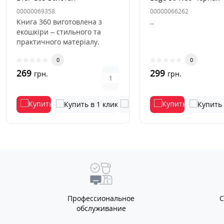
00000069358
00000066262
Книга 360 виготовлена з
..
екошкіри – стильного та
практичного матеріалу.
М'яка внутрішня підкладка
0
0
заб..
269
299
грн.
грн.
Профессиональное
обслуживание