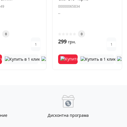
449
00000065834
..
0
0
299
.
грн.
ание
Дисконтна програма