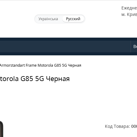
Ежеднев
м. Кри
Українська
Русский
В
Armorstandart Frame Motorola G85 5G Черная
torola G85 5G Черная
Код Товара:
00