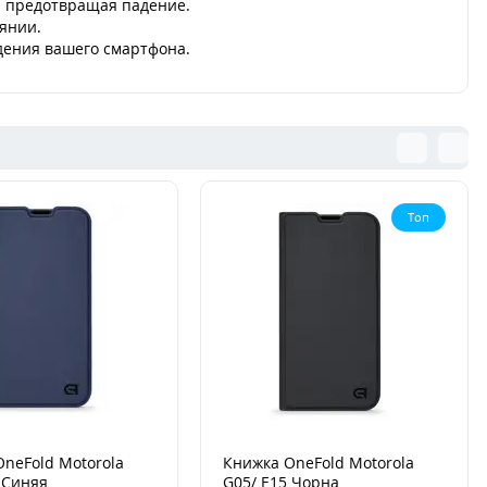
и предотвращая падение.
оянии.
дения вашего смартфона.
Топ
neFold Motorola
Книжка OneFold Motorola
 Синяя
G05/ E15 Чорна