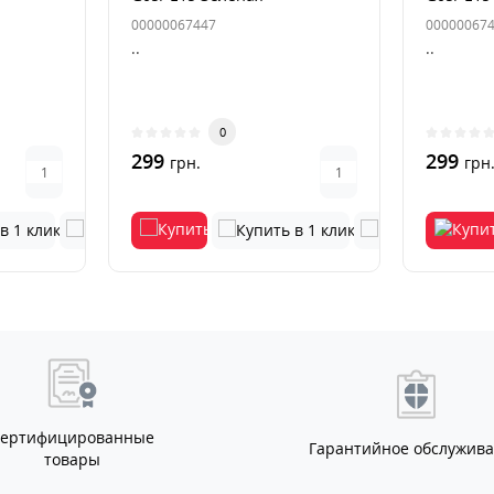
00000067447
00000067
..
..
0
299
299
грн.
грн
Сертифицированные
Гарантийное обслужив
товары