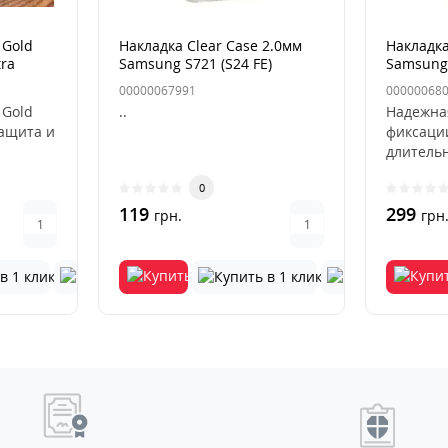
 Gold
Накладка Clear Case 2.0мм
Накладка
tra
Samsung S721 (S24 FE)
Samsung 
Прозрачная
(S936) De
00000067991
00000068
 Gold
..
Надежна
защита и
фиксаци
длитель
Beige
использ
0
деформа
119
выцвета
299
грн.
грн