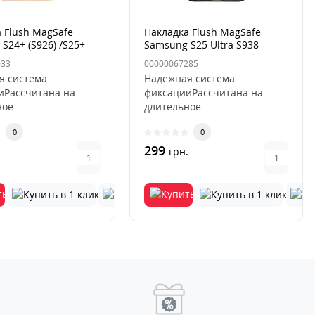
 Flush MagSafe
Накладка Flush MagSafe
S24+ (S926) /S25+
Samsung S25 Ultra S938
sert Gold
Серая (Titanium Grey)
033
00000067285
я система
Надежная система
иРассчитана на
фиксацииРассчитана на
ное
длительное
ованиеИсключается
использованиеИсключается
0
0
ция и
деформация и
ниеУс..
выцветаниеУс..
299
.
грн.