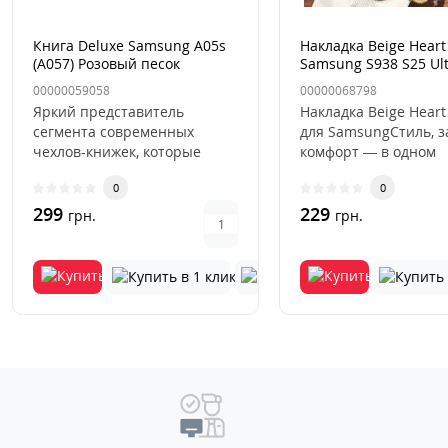
Книга Deluxe Samsung A05s
Накладка Beige Heart
(A057) Розовый песок
Samsung S938 S25 Ul
Коричневая
00000059058
00000068798
Яркий представитель
Накладка Beige Heart
сегмента современных
для SamsungСтиль, 
чехлов-книжек, которые
комфорт — в одном
буквально недавно вернули
аксессуаре.Накладка 
0
0
свою огром..
Hea..
299
229
грн.
грн.