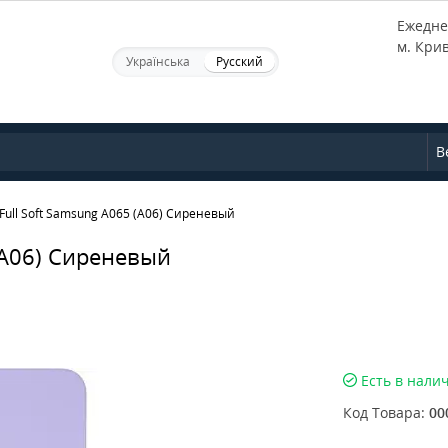
Ежеднев
м. Кри
Українська
Русский
В
Full Soft Samsung A065 (A06) Сиреневый
(A06) Сиреневый
Есть в нали
Код Товара:
00