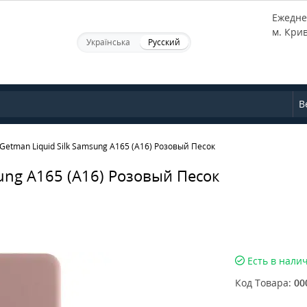
Ежеднев
м. Кри
Українська
Русский
В
Getman Liquid Silk Samsung A165 (A16) Розовый Песок
ung A165 (A16) Розовый Песок
Есть в нали
Код Товара:
00