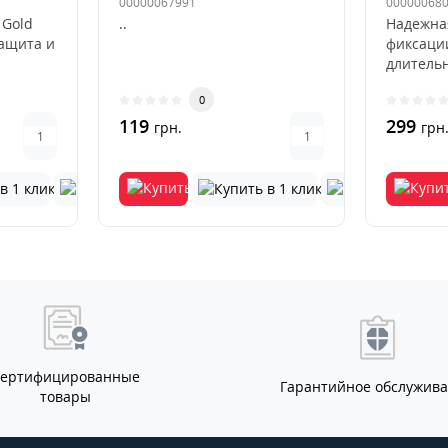
00000067991
00000068
 Gold
..
Надежна
защита и
фиксаци
длитель
Beige
использ
0
деформа
119
выцвета
299
грн.
грн
Сертифицированные
Гарантийное обслужив
товары