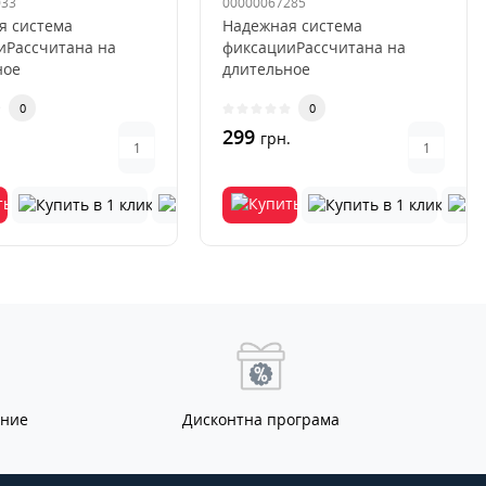
033
00000067285
я система
Надежная система
иРассчитана на
фиксацииРассчитана на
ное
длительное
ованиеИсключается
использованиеИсключается
0
0
ция и
деформация и
ниеУс..
выцветаниеУс..
299
.
грн.
ание
Дисконтна програма