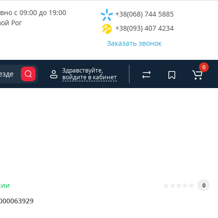
но с 09:00 до 19:00
+38(068) 744 5885
вой Рог
+38(093) 407 4234
Заказать звонок
0
Здравствуйте,
езде
войдите в кабинет
чии
0
000063929