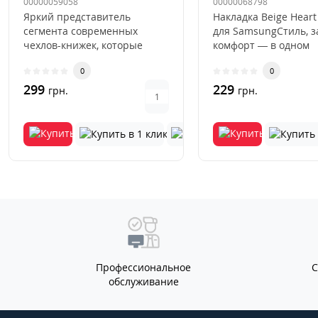
00000059058
00000068798
Яркий представитель
Накладка Beige Heart
сегмента современных
для SamsungСтиль, 
чехлов-книжек, которые
комфорт — в одном
буквально недавно вернули
аксессуаре.Накладка 
0
0
свою огром..
Hea..
299
229
грн.
грн.
Профессиональное
обслуживание