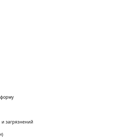
 форму
 и загрязнений
и)