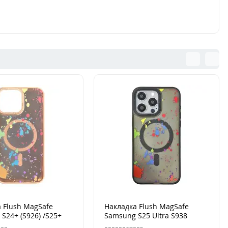
 Flush MagSafe
Накладка Flush MagSafe
S24+ (S926) /S25+
Samsung S25 Ultra S938
sert Gold
Серая (Titanium Grey)