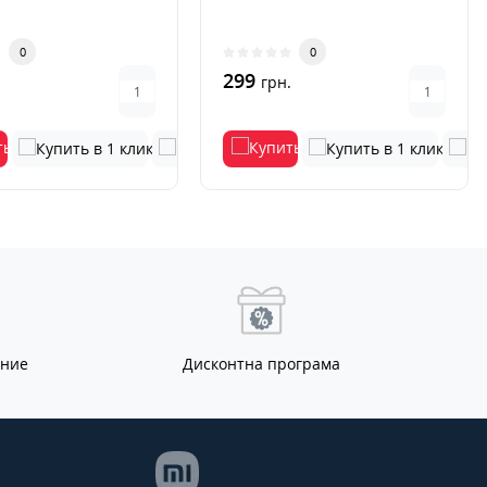
0
0
299
.
грн.
ание
Дисконтна програма