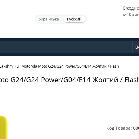
Ежеднев
м. Кри
Українська
Русский
В
Lakshmi Full Motorola Moto G24/G24 Power/G04/E14 Жолтий / Flash
oto G24/G24 Power/G04/E14 Жолтий / Flas
Код Товара:
00