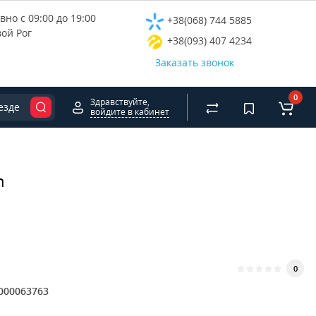
но с 09:00 до 19:00
+38(068) 744 5885
вой Рог
+38(093) 407 4234
Заказать звонок
0
Здравствуйте,
езде
войдите в кабинет
h
0
000063763