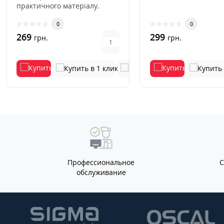
практичного матеріалу.
М'яка внутрішня підкладка
0
0
заб..
269
299
грн.
грн.
Профессиональное
обслуживание