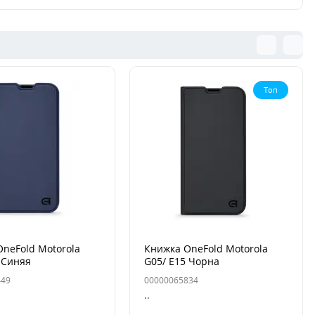
Топ
neFold Motorola
Книжка OneFold Motorola
 Синяя
G05/ E15 Чорна
449
00000065834
..