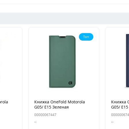
Топ
rola
Книжка OneFold Motorola
Книжка O
G05/ E15 Зеленая
G05/ E15
00000067447
00000067
..
..