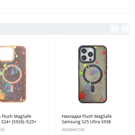
 Flush MagSafe
Накладка Flush MagSafe
S24+ (S926) /S25+
Samsung S25 Ultra S938
sert Gold
Серая (Titanium Grey)
033
00000067285