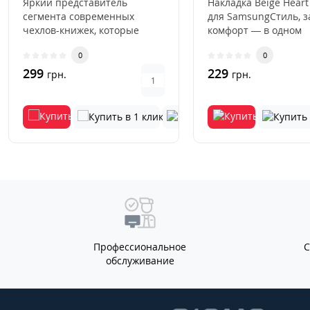
Яркий представитель
Накладка Beige Heart
сегмента современных
для SamsungСтиль, 
чехлов-книжек, которые
комфорт — в одном
буквально недавно вернули
аксессуаре.Накладка 
0
0
свою огром..
Hea..
299
229
грн.
грн.
Профессиональное
обслуживание