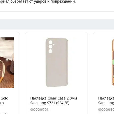
риал оберегает от ударов и повреждений.
 Gold
Накладка Clear Case 2.0мм
Накладка
tra
Samsung S721 (S24 FE)
Samsung 
Прозрачная
(S936) De
00000067991
00000068