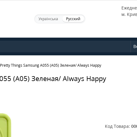
Ежеднев
м. Кри
Українська
Русский
В
Pretty Things Samsung A055 (A05) Зеленая/ Always Happy
055 (A05) Зеленая/ Always Happy
Код Товара:
00