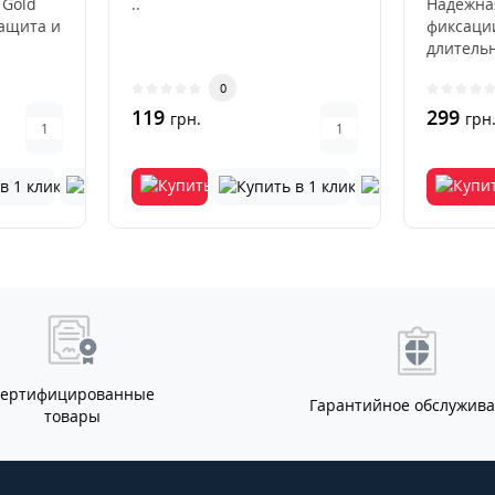
 Gold
..
Надежна
защита и
фиксаци
длитель
Beige
использ
0
деформа
119
выцвета
299
грн.
грн
Сертифицированные
Гарантийное обслужив
товары