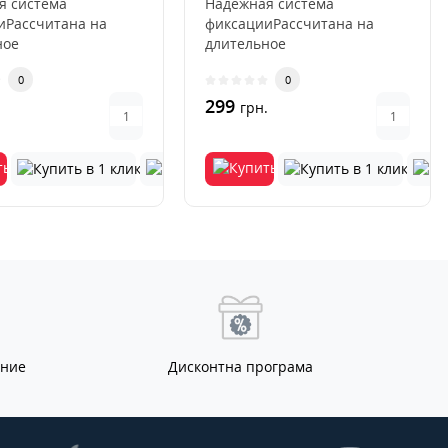
я система
Надежная система
иРассчитана на
фиксацииРассчитана на
ное
длительное
ованиеИсключается
использованиеИсключается
0
0
ция и
деформация и
ниеУс..
выцветаниеУс..
299
.
грн.
ание
Дисконтна програма