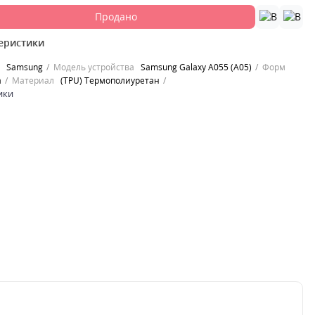
Продано
еристики
Samsung
Модель устройства
Samsung Galaxy A055 (A05)
Форм
а
Материал
(TPU) Термополиуретан
ики