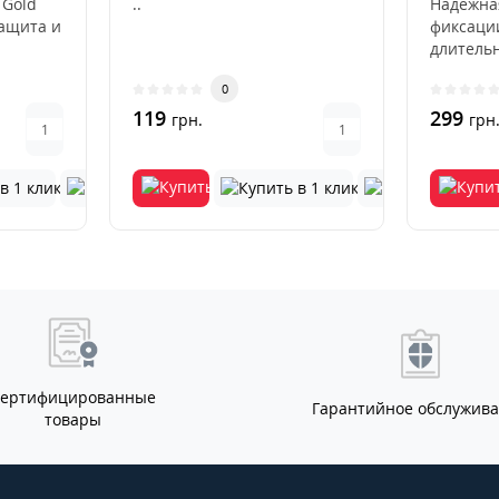
 Gold
..
Надежна
защита и
фиксаци
длитель
Beige
использ
0
деформа
119
выцвета
299
грн.
грн
Сертифицированные
Гарантийное обслужив
товары