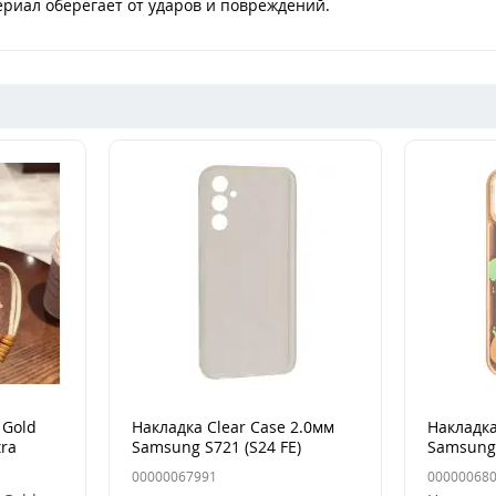
риал оберегает от ударов и повреждений.
 Gold
Накладка Clear Case 2.0мм
Накладка
tra
Samsung S721 (S24 FE)
Samsung 
Прозрачная
(S936) De
00000067991
00000068