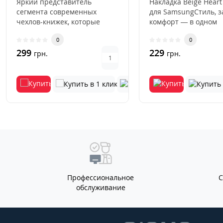
Яркий представитель
Накладка Beige Heart
сегмента современных
для SamsungСтиль, 
чехлов-книжек, которые
комфорт — в одном
буквально недавно вернули
аксессуаре.Накладка 
0
0
свою огром..
Hea..
299
229
грн.
грн.
Профессиональное
обслуживание