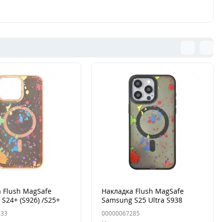
 Flush MagSafe
Накладка Flush MagSafe
S24+ (S926) /S25+
Samsung S25 Ultra S938
sert Gold
Серая (Titanium Grey)
033
00000067285