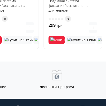
я система
Надежная система
иРассчитана на
фиксацииРассчитана на
ное
длительное
ованиеИсключается
использованиеИсключается
0
0
ция и
деформация и
ниеУс..
выцветаниеУс..
299
.
грн.
ание
Дисконтна програма