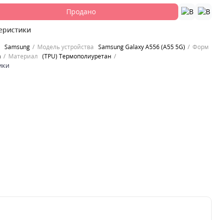
Продано
еристики
Samsung
Модель устройства
Samsung Galaxy A556 (A55 5G)
Форм
а
Материал
(TPU) Термополиуретан
ики