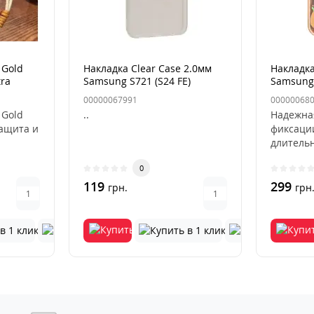
 Gold
Накладка Clear Case 2.0мм
Накладка
tra
Samsung S721 (S24 FE)
Samsung 
Прозрачная
(S936) De
00000067991
00000068
 Gold
..
Надежна
защита и
фиксаци
длитель
Beige
использ
0
деформа
119
выцвета
299
грн.
грн