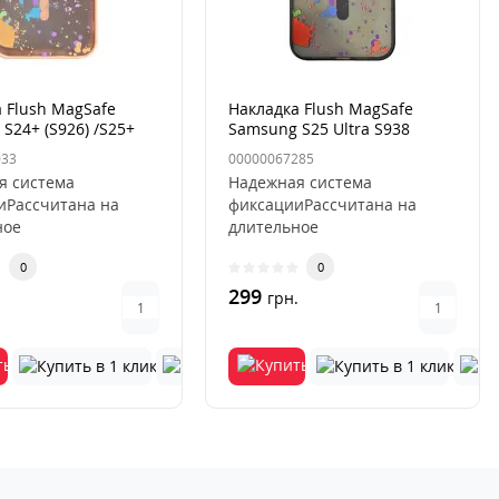
 Flush MagSafe
Накладка Flush MagSafe
S24+ (S926) /S25+
Samsung S25 Ultra S938
sert Gold
Серая (Titanium Grey)
033
00000067285
я система
Надежная система
иРассчитана на
фиксацииРассчитана на
ное
длительное
ованиеИсключается
использованиеИсключается
0
0
ция и
деформация и
ниеУс..
выцветаниеУс..
299
.
грн.