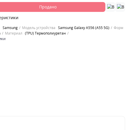
Продано
еристики
Samsung
Модель устройства
Samsung Galaxy A556 (A55 5G)
Форм
а
Материал
(TPU) Термополиуретан
ики