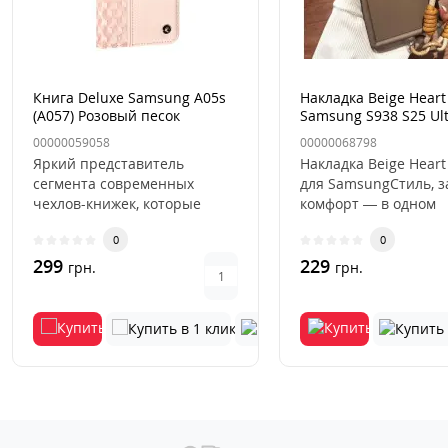
Книга Deluxe Samsung A05s
Накладка Beige Heart
(A057) Розовый песок
Samsung S938 S25 Ul
Коричневая
00000059058
00000068798
Яркий представитель
Накладка Beige Heart
сегмента современных
для SamsungСтиль, 
чехлов-книжек, которые
комфорт — в одном
буквально недавно вернули
аксессуаре.Накладка 
0
0
свою огром..
Hea..
299
229
грн.
грн.