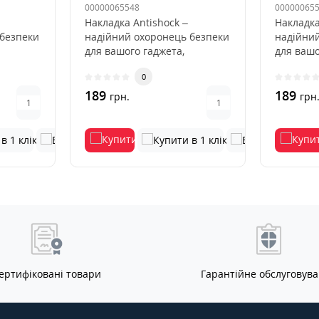
00000065548
00000065
Накладка Antishock –
Накладка
 безпеки
надійний охоронець безпеки
надійни
для вашого гаджета,
для вашо
и корпус
покликаний оберігати корпус
покликан
0
від ..
від ..
189
189
грн.
грн
ертифіковані товари
Гарантійне обслуговув