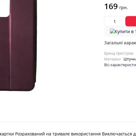
169
грн.
Загальні хара
Бренд пристрою
Матеріал
Штучна
Всі характерист
 картки Розрахований на тривале використання Виключається де