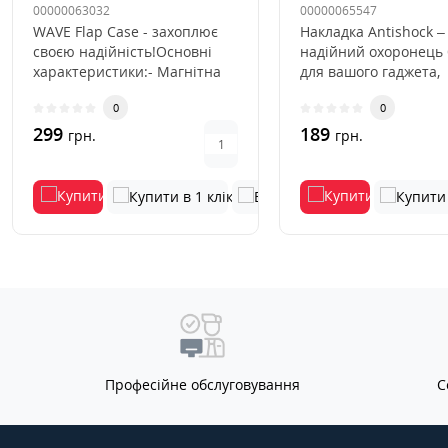
00000063032
00000065547
WAVE Flap Case - захоплює
Накладка Antishock –
своєю надійність!Основні
надійний охоронець
характеристики:- Магнітна
для вашого гаджета,
застібка;- Soft-touch п..
покликаний оберігат
0
0
від ..
299
189
грн.
грн.
Професійне обслуговування
С