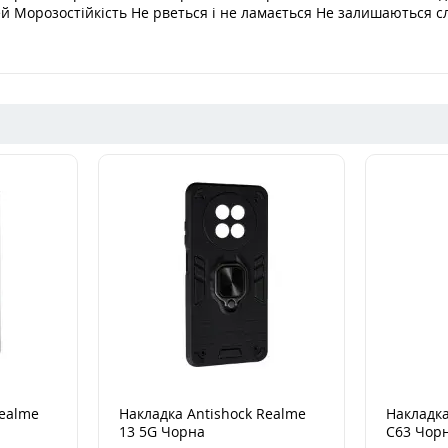
й Морозостійкість Не рветься і не ламається Не залишаються слі
Realme
Накладка Antishock Realme
Накладка
13 5G Чорна
C63 Чор