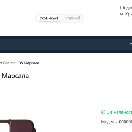
Щоден
м. Кр
Українська
Русский
С
er Realme C35 Марсала
5 Марсала
Є в наявност
Модель:
00000