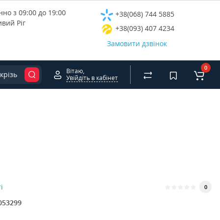
но з 09:00 до 19:00
+38(068) 744 5885
ивий Ріг
+38(093) 407 4234
Замовити дзвінок
0
Вітаю,
крізь
Увійдіть в кабінет
і
0
053299