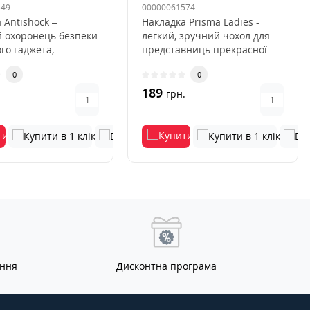
549
00000061574
 Antishock –
Накладка Prisma Ladies -
й охоронець безпеки
легкий, зручний чохол для
го гаджета,
представниць прекрасної
ий оберігати корпус
половини людства. Виразні..
0
0
189
.
грн.
ання
Дисконтна програма