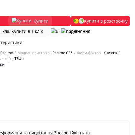
Купити
Купити в розстрочку
Купити в 1 клік
ктеристики
Realme
Модель пристрою
Realme C35
Форм фактор
Книжка
 шкіра, TPU
ики
формація та вицвітання Зносостійкість та