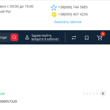
но с 09:00 до 19:00
+38(068) 744 5885
вой Рог
+38(093) 407 4234
Заказать звонок
0
Здравствуйте,
езде
войдите в кабинет
чии
0
000057220