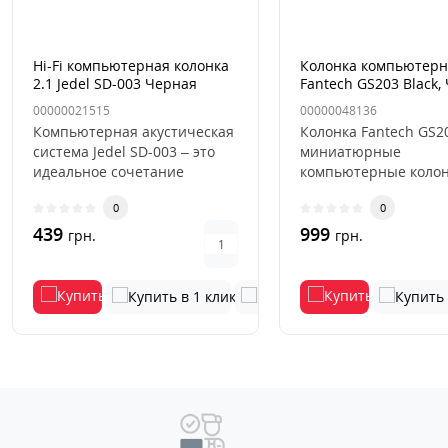
Hi-Fi компьютерная колонка
Колонка компьютерн
2.1 Jedel SD-003 Черная
Fantech GS203 Black,
00000021515
00000048136
Компьютерная акустическая
Колонка Fantech GS20
система Jedel SD-003 – это
миниатюрные
идеальное сочетание
компьютерные колон
мощного звучания,
передающие весь сп
0
0
стильного..
частот прослуши..
439
999
грн.
грн.