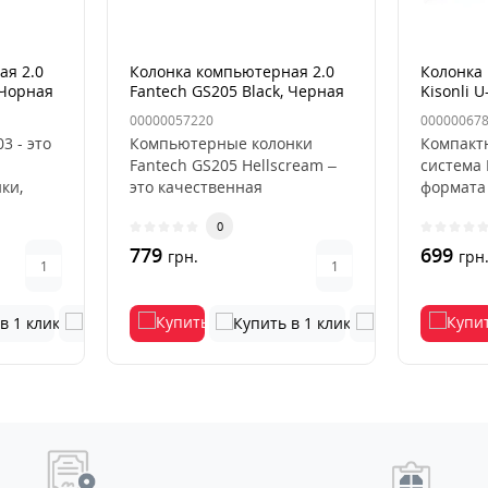
ая 2.0
Колонка компьютерная 2.0
Колонка
 Чорная
Fantech GS205 Black, Черная
Kisonli U
Черная
00000057220
00000067
3 - это
Компьютерные колонки
Компакт
Fantech GS205 Hellscream –
система 
ки,
это качественная
формата 
ектр
аудиосистема начального
отличны
0
уровня, кот..
вашему к
779
699
грн.
грн