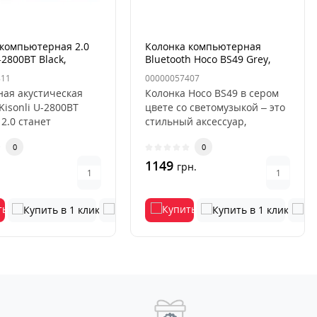
 компьютерная 2.0
Колонка компьютерная
-2800BT Black,
Bluetooth Hoco BS49 Grey,
Серая
811
00000057407
ная акустическая
Колонка Hoco BS49 в сером
Kisonli U-2800BT
цвете со светомузыкой – это
2.0 станет
стильный аксессуар,
м дополнением к
который не только
0
0
о..
привлека..
1149
.
грн.