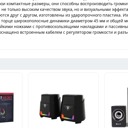
свои компактные размеры, они способны воспроизводить громк
е только высоким качеством звука, но и визуальными эффект
тся друг с другом, изготовлены из ударопрочного пластика. 
 торце широкополосные динамики диаметром 45 мм и общей м
стойкими ножками с противоскользящими накладками и пассивн
снащено встроенным кабелем с регулятором громкости и разъе