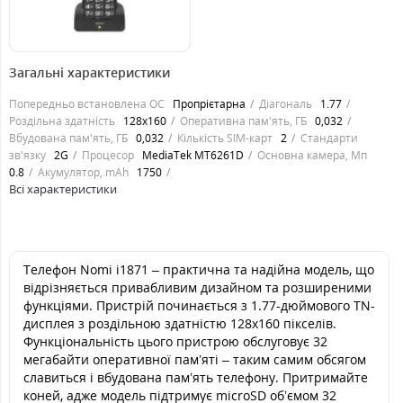
849
грн.
Загальні характеристики
Попередньо встановлена ОС
Пропрієтарна
Діагональ
1.77
Роздільна здатність
128х160
Оперативна пам'ять, ГБ
0,032
Вбудована пам'ять, ГБ
0,032
Кількість SIM-карт
2
Стандарти
зв'язку
2G
Процесор
MediaTek MT6261D
Основна камера, Мп
0.8
Акумулятор, mAh
1750
Всі характеристики
Телефон Nomi i1871 – практична та надійна модель, що
відрізняється привабливим дизайном та розширеними
функціями. Пристрій починається з 1.77-дюймового TN-
дисплея з роздільною здатністю 128x160 пікселів.
Функціональність цього пристрою обслуговує 32
мегабайти оперативної пам’яті – таким самим обсягом
славиться і вбудована пам’ять телефону. Притримайте
коней, адже модель підтримує microSD об’ємом 32