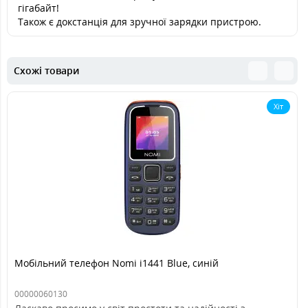
гігабайт!
Також є докстанція для зручної зарядки пристрою.
Схожі товари
Хіт
Мобільний телефон Nomi i1441 Blue, синій
00000060130