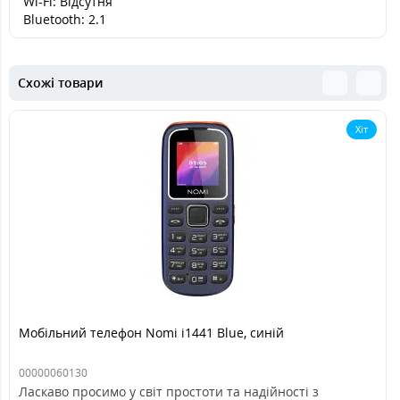
Wi-Fi: Відсутня
Bluetooth: 2.1
Схожі товари
Хіт
Мобільний телефон Nomi i1441 Blue, синій
00000060130
Ласкаво просимо у світ простоти та надійності з