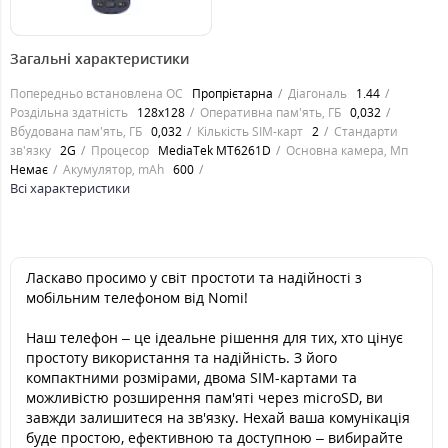
454
грн.
Загальні характеристики
Попередньо встановлена ОС
Пропрієтарна
Діагональ
1.44
Роздільна здатність
128х128
Оперативна пам'ять, ГБ
0,032
Вбудована пам'ять, ГБ
0,032
Кількість SIM-карт
2
Стандарти
зв'язку
2G
Процесор
MediaTek MT6261D
Основна камера, Мп
Немає
Акумулятор, mAh
600
Всі характеристики
Ласкаво просимо у світ простоти та надійності з
мобільним телефоном від Nomi!
Наш телефон – це ідеальне рішення для тих, хто цінує
простоту використання та надійність. З його
компактними розмірами, двома SIM-картами та
можливістю розширення пам'яті через microSD, ви
завжди залишитеся на зв'язку. Нехай ваша комунікація
буде простою, ефективною та доступною – вибирайте