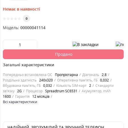
Немає в наявності
0
Модель:
00000041114
Продано
Загальні характеристики
Попередньо встановлена ОС
Пропрієтарна
Діагональ
2.8
Роздільна здатність
240x320
Оперативна пам'ять, ГБ
0,032
Вбудована пам'ять, ГБ
0,032
Кількість SIM-карт
2
Стандарти
зв'язку
2G
Процесор
Spreadtrum SC6531
Акумулятор, mAh
1600
Гарантія
12 місяців
Всі характеристики
НАДІЙНИЙ, ЗРОЗУМІЛИЙ ТА ЗРУЧНИЙ ТЕЛЕФОН