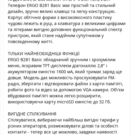
Телефон ERGO B281 Basic має простий та стильний
дизайн, зручні великі клавіші та легку конструкцію.
Корпус обтічної форми з високоякісного пластику
чудово лежить в руці, а клавіатура з великими цифрами
та літерами вигідно доповнює функціональний спектр
пристрою, який стане надійним супутником у
повсякденному житті.
ТІЛЬКИ НАЙНЕОБХІДНІШІ ФУНКЦІЇ
ERGO B281 Basic обладнаний зручним і зрозумілим
меню, яскравим TFT-дисплеєм діагоналлю 2,8" і
акумулятором ємністю 1600 мА, який тримає заряд ще
довше. Модель дає можливість прослуховувати FM-
радіо, зберігати і відтворювати файли з карти пам\'яті,
робити фото та відео за допомогою VGA-камери. Об\'єм
вбудованої пам\'яті можна легко розширити,
використовуючи карту microSD ємністю до 32 Гб.
ВИГІДНЕ СПІЛКУВАННЯ
Спілкуватися, вибираючи найбільш вигідні тарифи у
різних операторів, розмежовувати ділові та особисті
контакти - тепер все це можливо, завдяки наявності