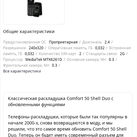
1249
грн.
Общие характеристики
Предустановленная ОС
Проприетарная
Диагональ
2.4
Разрешение
240x320
Оперативная память, ГБ
0,032
Встроенная
память, ГБ
0,032
Количество SIM-карт
2
Стандарты связи
2G
Процессор
MediaTek MTK6261D
Основная камера, Мп
0.3
Фронтальная камера, Мп
0.3
Все характеристики
Классическая раскладушка Comfort 50 Shell Duo с
обновленными функциями
Телефоны-раскладушки, которые были так популярны в
начале 2000-х, снова возвращаются в моду, и мы
решили, что это самое время обновить Comfort 50 Shell
Duo. Теперь он будет иметь современный разъем для