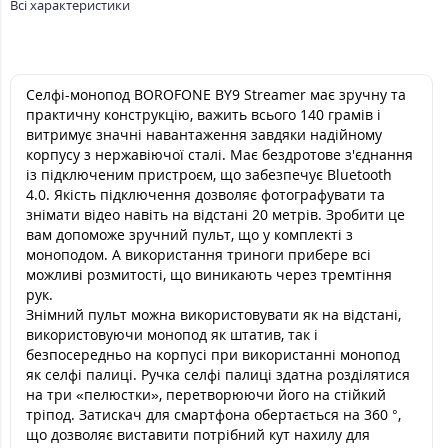
Всі характеристики
Селфі-монопод BOROFONE BY9 Streamer має зручну та
практичну конструкцію, важить всього 140 грамів і
витримує значні навантаження завдяки надійному
корпусу з нержавіючої сталі. Має бездротове з'єднання
із підключеним пристроєм, що забезпечує Bluetooth
4.0. Якість підключення дозволяє фотографувати та
знімати відео навіть на відстані 20 метрів. Зробити це
вам допоможе зручний пульт, що у комплекті з
моноподом. А використання триноги прибере всі
можливі розмитості, що виникають через тремтіння
рук.
Знімний пульт можна використовувати як на відстані,
використовуючи монопод як штатив, так і
безпосередньо на корпусі при використанні монопод
як селфі палиці. Ручка селфі палиці здатна розділятися
на три «пелюстки», перетворюючи його на стійкий
тріпод. Затискач для смартфона обертається на 360 °,
що дозволяє виставити потрібний кут нахилу для