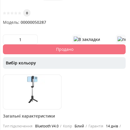
0
Модель:
00000050287
Продано
Вибір кольору
269
грн.
Загальні характеристики
Тип підключення
Bluetooth V4.0
Колір
Білий
Гарантія
14 днів