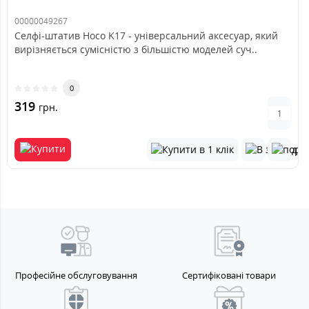
00000049267
Селфі-штатив Hoco K17 - універсальний аксесуар, який
вирізняється сумісністю з більшістю моделей суч..
0
319
грн.
Професійне обслуговування
Сертифіковані товари