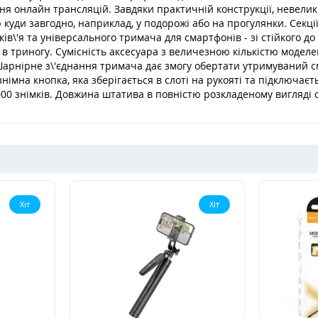
я онлайн трансляцій. Завдяки практичній конструкції, невелики
 куди завгодно, наприклад, у подорожі або на прогулянки. Секції
уків\'я та універсального тримача для смартфонів - зі стійкого д
ся в триногу. Сумісність аксесуара з величезною кількістю моде
арнірне з\'єднання тримача дає змогу обертати утримуваний см
імна кнопка, яка зберігається в слоті на рукояті та підключаєт
0000 знімків. Довжина штатива в повністю розкладеному вигляді с
Хіт
Хіт