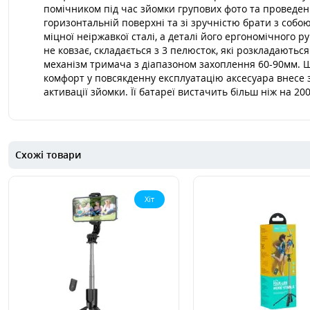
помічником під час зйомки групових фото та проведенн
горизонтальній поверхні та зі зручністю брати з собою
міцної неіржавкої сталі, а деталі його ергономічного р
не ковзає, складається з 3 пелюсток, які розкладають
механізм тримача з діапазоном захоплення 60-90мм. Ш
комфорт у повсякденну експлуатацію аксесуара внесе зн
активації зйомки. Її батареї вистачить більш ніж на 2
Схожі товари
Хіт