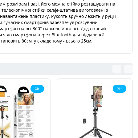
м розмірам і вазі, його можна стійко розташувати на
 телескопічної стійки селфі-штатива виготовлені з
о навантажень пластику. Рукоять зручно лежить у руці і
лей сучасних смартфонів забезпечує розсувний
артфон на всі 360° навколо його осі. Додатковий
ься до смартфона через Bluetooth для віддаленої
тановить 80см, у складеному - всього 25см.
Хіт
Хіт