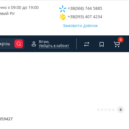
но з 09:00 до 19:00
+38(068) 744 5885
ивий Ріг
+38(093) 407 4234
Замовити дзвінок
0
Вітаю,
крізь
Увійдіть в кабінет
0
059427