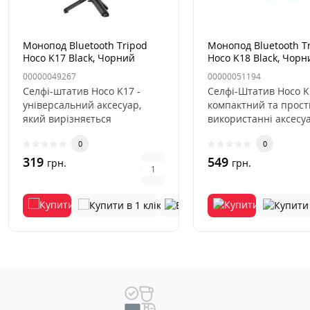
Монопод Bluetooth Tripod
Монопод Bluetooth T
Hoco K17 Black, Чорний
Hoco K18 Black, Чорн
00000049267
00000051194
Селфі-штатив Hoco K17 -
Селфі-Штатив Hoco K
універсальний аксесуар,
компактний та прост
який вирізняється
використанні аксесуа
сумісністю з більшістю
зробить зйомку селфі,
0
0
моделей суч..
319
549
грн.
грн.