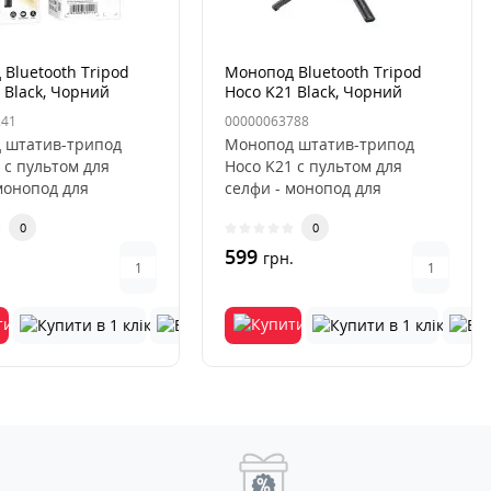
Bluetooth Tripod
Монопод Bluetooth Tripod
 Black, Чорний
Hoco K21 Black, Чорний
241
00000063788
 штатив-трипод
Монопод штатив-трипод
 с пультом для
Hoco K21 с пультом для
монопод для
селфи - монопод для
иверсальный,
селфиуниверсальный,
0
0
т брать..
позволяет брать..
599
.
грн.