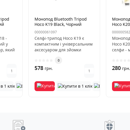
ripod
Монопод Bluetooth Tripod
Монопод 
ий
Hoco K19 Black, Чорний
Hoco K20
00000061097
00000058
18 -
Селфі-трипод Hoco K19 є
Монопод
ий у
компактним і універсальним
Hoco K20
р, який
аксесуаром для зйомки
селфи - 
 ві..
високоякісних селфі і відео..
селфиун
0
позволяе
578
280
грн.
грн