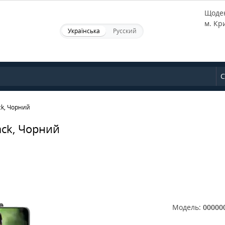
Щоден
м. Кр
Українська
Русский
С
ck, Чорний
ack, Чорний
Модель:
00000