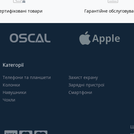
ертифіковані товари
Гарантійне обслуговув
Категорії
Телефони та планшети
Захист екрану
Колонки
Зарядні пристрої
Навушники
Смартфони
Чохли
Щ