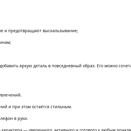
ие и предотвращают выскальзывание;
инам;
 добавить яркую деталь в повседневный образ. Его можно соче
увлечений.
ий и при этом остаётся стильным.
лефон в руки.
 характера — уверенного, активного и готового к любым прикл