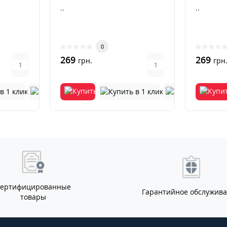
..
..
0
269
269
грн.
грн
Сертифицированные
Гарантийное обслужив
товары