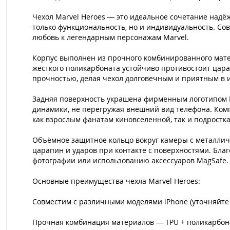
Чехол Marvel Heroes — это идеальное сочетание надёж
только функциональность, но и индивидуальность. Со
любовь к легендарным персонажам Marvel.
Корпус выполнен из прочного комбинированного матер
жёсткого поликарбоната устойчиво противостоит цара
прочностью, делая чехол долговечным и приятным в 
Задняя поверхность украшена фирменным логотипом 
динамики, не перегружая внешний вид телефона. Ком
как взрослым фанатам киновселенной, так и подростка
Объёмное защитное кольцо вокруг камеры с металлич
царапин и ударов при контакте с поверхностями. Бла
фотографии или использованию аксессуаров MagSafe.
Основные преимущества чехла Marvel Heroes:
Совместим с различными моделями iPhone (уточняйте 
Прочная комбинация материалов — TPU + поликарбон