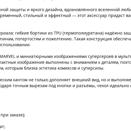
ной защиты и яркого дизайна, вдохновлённого вселенной любим
временный, стильный и эффектный — этот аксессуар придаст в
иала: гибкие бортики из TPU (термополиуретана) надёжно защ
пинам, потертостям и пожелтению. Такая конструкция обеспеч
использовании.
MARVEL и миниатюрными изображениями супергероев в мультяш
пактные изображения выполнены с вниманием к деталям, поэтом
м, которым близка эстетика комиксов и суперсилы.
еским кантом не только дополняет внешний вид, но и выполн
годаря точным вырезам под кнопки и разъёмы, чехол идеально с
при заказе);
ат;