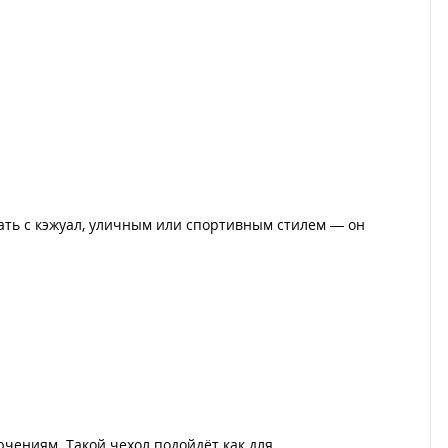
тать с кэжуал, уличным или спортивным стилем — он
ючениям. Такой чехол подойдёт как для