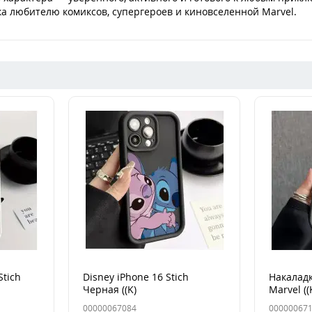
ка любителю комиксов, супергероев и киновселенной Marvel.
Stich
Disney iPhone 16 Stich
Накаладк
Черная ((K)
Marvel ((
00000067084
00000067