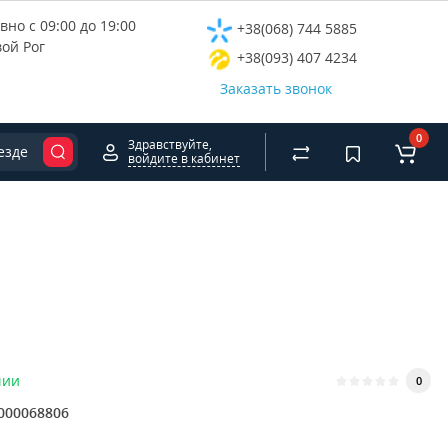
но с 09:00 до 19:00
+38(068) 744 5885
вой Рог
+38(093) 407 4234
Заказать звонок
0
Здравствуйте,
езде
войдите в кабинет
чии
0
000068806