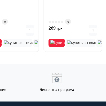
..
0
0
269
.
грн.
ание
Дисконтна програма