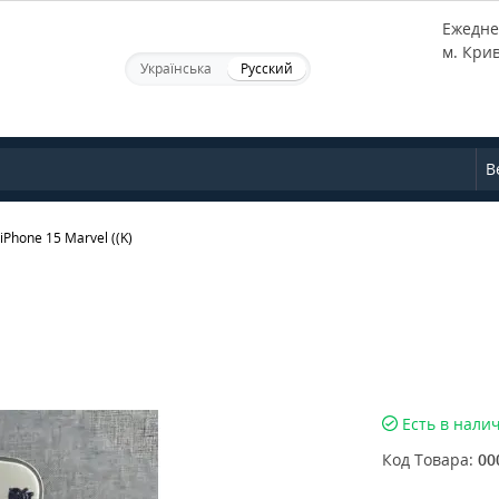
Ежеднев
м. Кри
Українська
Русский
В
iPhone 15 Marvel ((K)
Есть в нали
Код Товара:
00