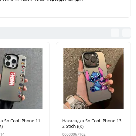
а So Cool iPhone 11
Накаладка So Cool iPhone 13
K)
2 Stich ((K)
114
00000067102