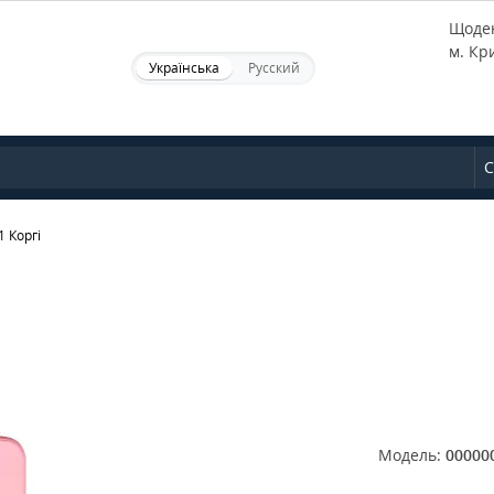
Щоден
м. Кр
Українська
Русский
С
1 Коргі
Модель:
00000