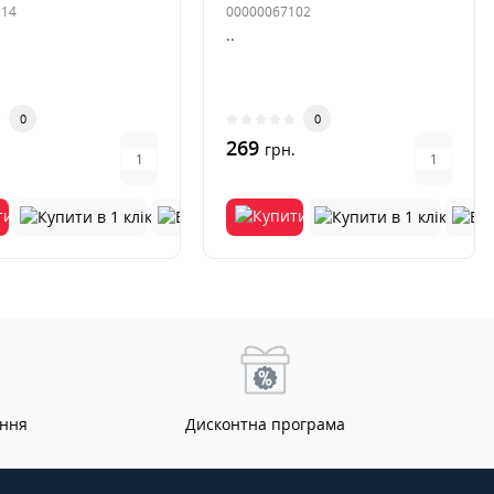
114
00000067102
..
0
0
269
.
грн.
ання
Дисконтна програма