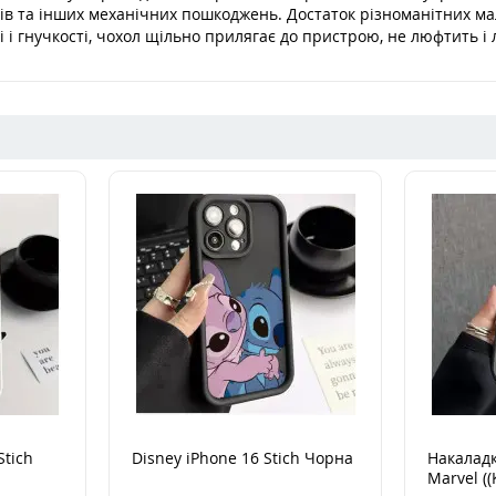
олів та інших механічних пошкоджень. Достаток різноманітних м
і і гнучкості, чохол щільно прилягає до пристрою, не люфтить і 
Stich
Disney iPhone 16 Stich Чорна
Накаладк
Marvel ((