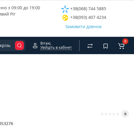
но з 09:00 до 19:00
+38(068) 744 5885
ивий Ріг
+38(093) 407 4234
Замовити дзвінок
0
Вітаю,
крізь
Увійдіть в кабінет
0
053276