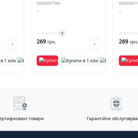
00000067084
00000067
..
..
0
269
269
грн.
грн
ертифіковані товари
Гарантійне обслуговув