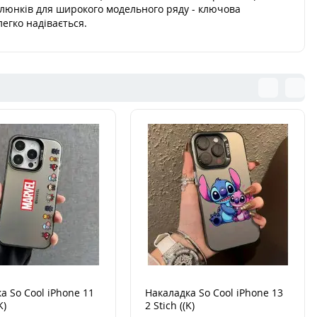
алюнків для широкого модельного ряду - ключова
легко надівається.
а So Cool iPhone 11
Накаладка So Cool iPhone 13
K)
2 Stich ((K)