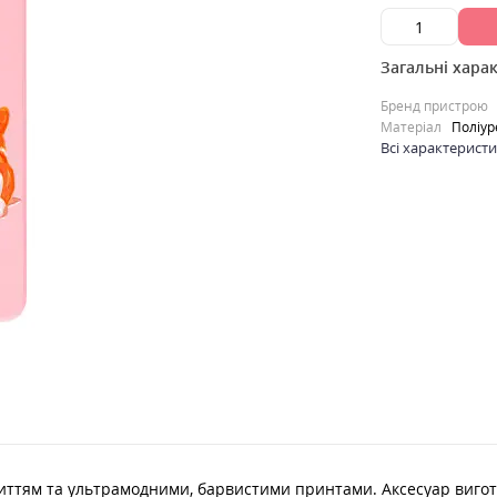
Загальні хара
Бренд пристрою
Матеріал
Поліур
Всі характерист
окриттям та ультрамодними, барвистими принтами. Аксесуар виг