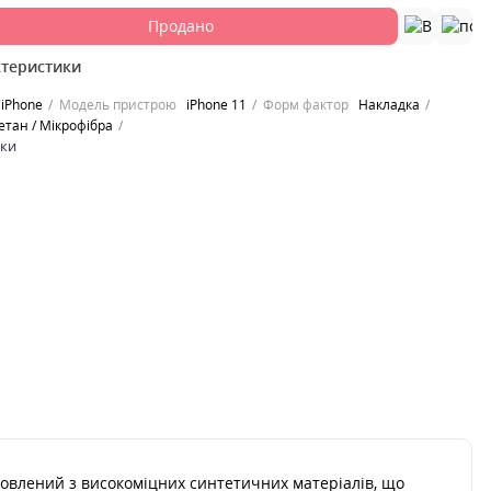
Продано
ктеристики
iPhone
Модель пристрою
iPhone 11
Форм фактор
Накладка
етан / Мікрофібра
ики
отовлений з високоміцних синтетичних матеріалів, що