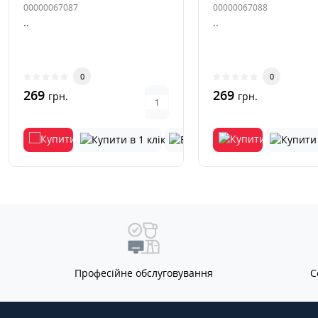
00000067087
00000067088
..
..
0
0
269
269
грн.
грн.
Професійне обслуговування
С