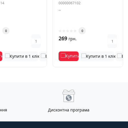
114
00000067102
..
0
0
269
.
грн.
ання
Дисконтна програма