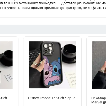
олів та інших механічних пошкоджень. Достаток різноманітних м
і і гнучкості, чохол щільно прилягає до пристрою, не люфтить і 
Stich
Disney iPhone 16 Stich Чорна
Накаладк
Marvel ((