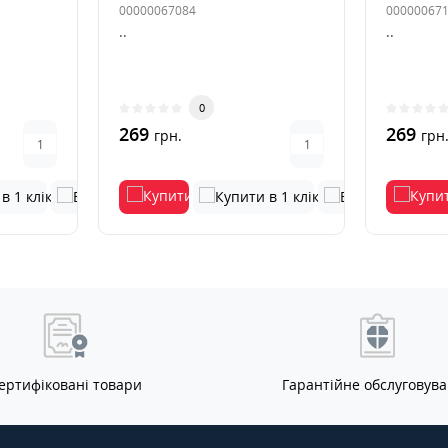
00000067084
00000067
..
..
0
269
269
грн.
грн
ертифіковані товари
Гарантійне обслуговув