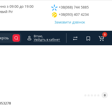
но з 09:00 до 19:00
+38(068) 744 5885
ивий Ріг
+38(093) 407 4234
Замовити дзвінок
0
Вітаю,
крізь
Увійдіть в кабінет
0
053278