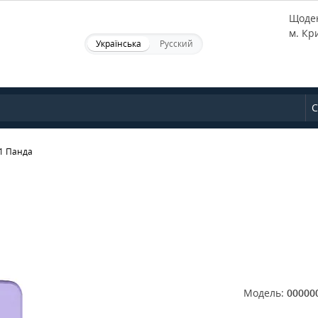
Щоден
м. Кр
Українська
Русский
С
11 Панда
Модель:
00000