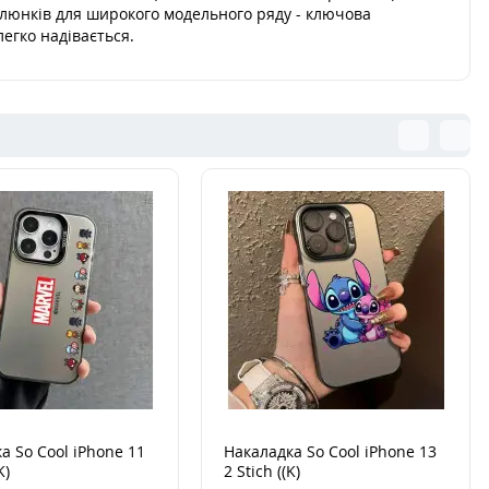
алюнків для широкого модельного ряду - ключова
легко надівається.
а So Cool iPhone 11
Накаладка So Cool iPhone 13
K)
2 Stich ((K)