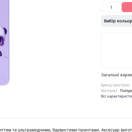
Вибір кольо
00000053274
Загальні хара
Накладка Case 
з "Soft touch"
Бренд пристрою
ультрамодним
Матеріал
Поліур
принтами. ..
Всі характерист
0
229
грн.
Продано
окриттям та ультрамодними, барвистими принтами. Аксесуар виг