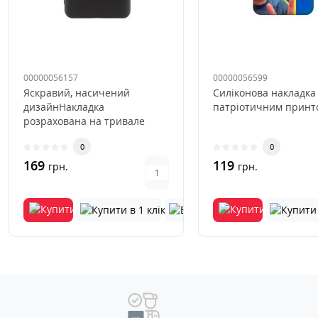
00000056157
00000056599
Яскравий, насичений
Силіконова накладка
дизайнНакладка
патріотичним принто
розрахована на тривале
використанняВиключається
0
0
деформація та виц..
169
119
грн.
грн.