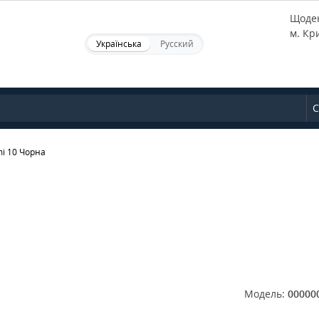
Щоден
м. Кр
Українська
Русский
С
mi 10 Чорна
Модель:
00000