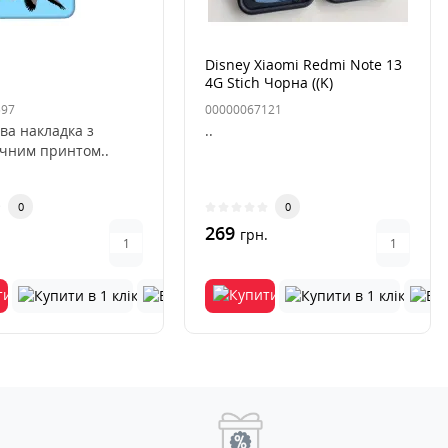
Disney Xiaomi Redmi Note 13
4G Stich Чорна ((K)
597
00000067121
ва накладка з
..
ичним принтом..
0
0
269
.
грн.