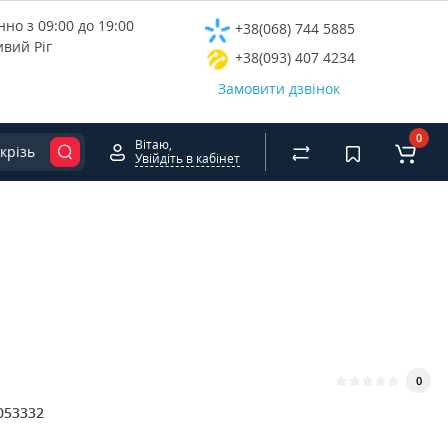
но з 09:00 до 19:00
+38(068) 744 5885
ивий Ріг
+38(093) 407 4234
Замовити дзвінок
0
Вітаю,
крізь
Увійдіть в кабінет
0
053332