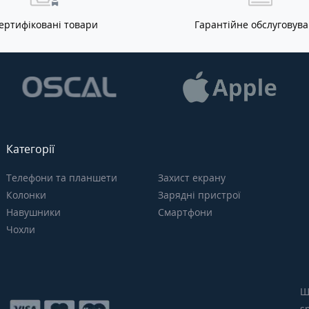
ертифіковані товари
Гарантійне обслуговув
Категорії
Телефони та планшети
Захист екрану
Колонки
Зарядні пристрої
Навушники
Смартфони
Чохли
Щ
s