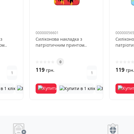
00000056601
00000056
 з
Силіконова накладка з
Силіконо
м..
патріотичним принтом..
патріот
0
119
119
грн.
грн