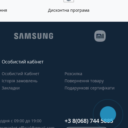
ання
Дисконтна програма
Особистий кабінет
Особистий Кабінет
Розсилка
Історія замовлень
Повернення товару
Закладки
Подарункові сертифікати
+3 8(068) 744 5885
одня с 09:00 до 19:00
msmarket.official@gmail.com