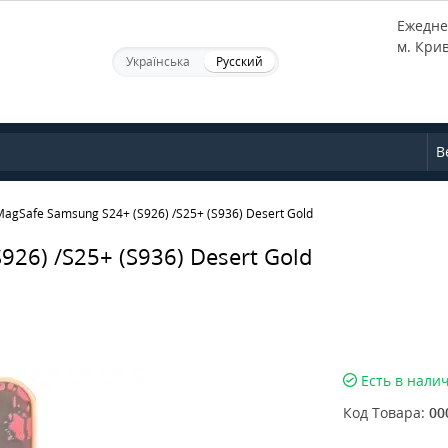
Ежеднев
м. Кри
Українська
Русский
В
MagSafe Samsung S24+ (S926) /S25+ (S936) Desert Gold
26) /S25+ (S936) Desert Gold
Есть в нали
Код Товара:
00