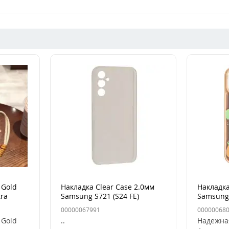
 Gold
Накладка Clear Case 2.0мм
Накладка
tra
Samsung S721 (S24 FE)
Samsung 
Прозрачная
(S936) De
00000067991
00000068
 Gold
..
Надежна