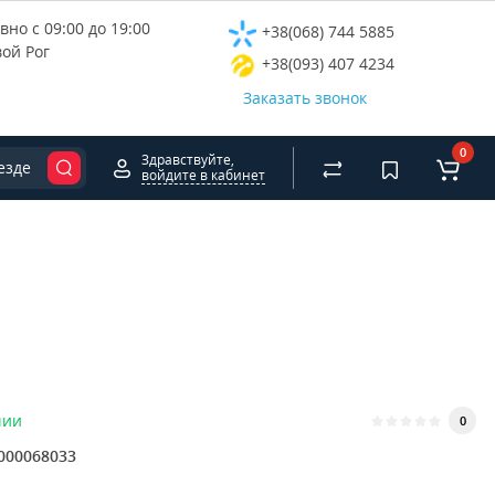
но с 09:00 до 19:00
+38(068) 744 5885
вой Рог
+38(093) 407 4234
Заказать звонок
0
Здравствуйте,
езде
войдите в кабинет
чии
0
000068033