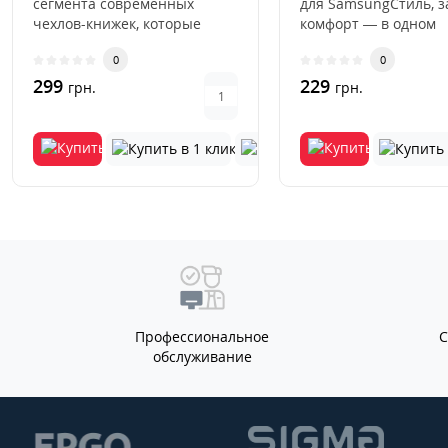
сегмента современных
для SamsungСтиль, 
чехлов-книжек, которые
комфорт — в одном
буквально недавно вернули
аксессуаре.Накладка 
0
0
свою огром..
Hea..
299
229
грн.
грн.
Профессиональное
обслуживание