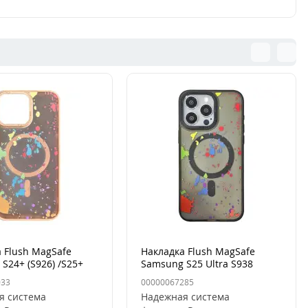
 Flush MagSafe
Накладка Flush MagSafe
S24+ (S926) /S25+
Samsung S25 Ultra S938
sert Gold
Серая (Titanium Grey)
033
00000067285
я система
Надежная система