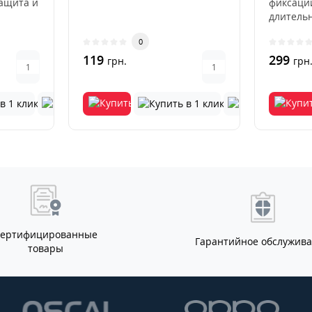
защита и
фиксаци
длитель
Beige
использ
0
деформа
119
выцвета
299
грн.
грн
Сертифицированные
Гарантийное обслужив
товары