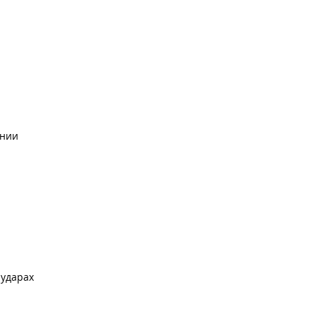
ении
 ударах