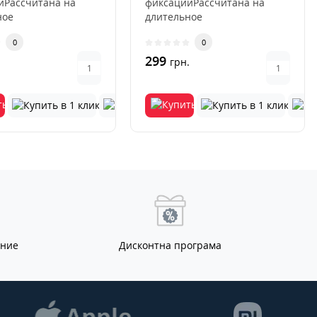
иРассчитана на
фиксацииРассчитана на
ное
длительное
ованиеИсключается
использованиеИсключается
0
0
ция и
деформация и
ниеУс..
выцветаниеУс..
299
.
грн.
ание
Дисконтна програма