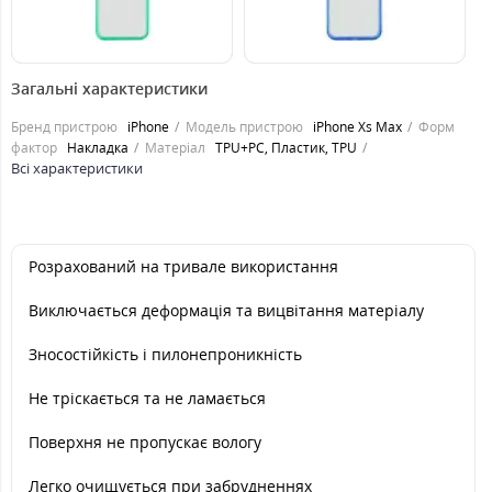
149
149
1
грн.
грн.
Загальні характеристики
Бренд пристрою
iPhone
Модель пристрою
iPhone Xs Max
Форм
фактор
Накладка
Матеріал
TPU+PC, Пластик, TPU
Всі характеристики
Розрахований на тривале використання
Виключається деформацiя та вицвiтання матерiалу
Зносостійкість і пилонепроникність
Не тріскається та не ламається
Поверхня не пропускає вологу
Легко очищується при забрудненнях