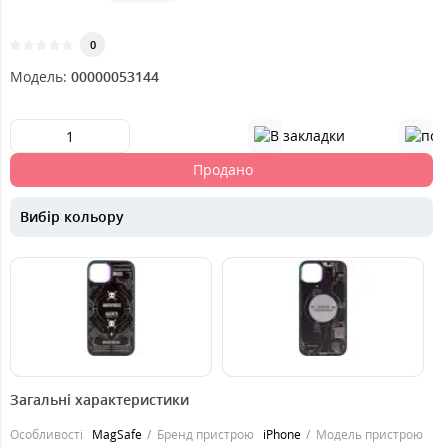
0
Модель:
00000053144
Продано
Вибір кольору
379
379
грн.
грн.
Загальні характеристики
Особливості
MagSafe
Бренд пристрою
iPhone
Модель пристрою